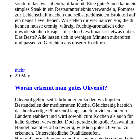
sondern das, was obendrauf kommt. Eine gute Sauce kann ein
simples Steak in ein Restauranterlebnis verwandeln, Pommes
zur Leidenschaft machen und selbst gedünsteten Brokkoli auf
ein neues Level heben. Wir stellen dir vier Saucen vor, die du
kennen musst: cremig, würzig, fruchtig-aromatisch oder
unwiderstehlich käsig – für jeden Geschmack ist etwas dabei.
Das Beste? Alle lassen sich in wenigen Minuten zubereiten
und passen zu Gerichten aus unserer Kochbox.
mehr
29
May
Woran erkennt man gutes Olivenöl?
Olivenöl gehört seit Jahrhunderten zu den wichtigsten
Bestandteilen der mediterranen Küche. Gleichzeitig hat sich
das hochwertige Pflanzenöl längst auch in vielen anderen
Ländern etabliert und wird sowohl zum Kochen als auch für
kalte Speisen verwendet. Doch gerade die große Auswahl im
Handel macht es oft schwierig, wirklich gutes Olivenöl zu
erkennen. Unterschiedliche Qualitätsstufen,
Herkunftsbezeichnungen und Preisunterschiede sorgen dafür,