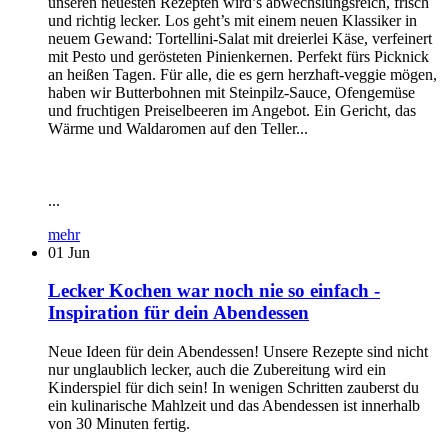
unseren neuesten Rezepten wird’s abwechslungsreich, frisch
und richtig lecker. Los geht’s mit einem neuen Klassiker in
neuem Gewand: Tortellini-Salat mit dreierlei Käse, verfeinert
mit Pesto und gerösteten Pinienkernen. Perfekt fürs Picknick
an heißen Tagen. Für alle, die es gern herzhaft-veggie mögen,
haben wir Butterbohnen mit Steinpilz-Sauce, Ofengemüse
und fruchtigen Preiselbeeren im Angebot. Ein Gericht, das
Wärme und Waldaromen auf den Teller...
...
mehr
01
Jun
Lecker Kochen war noch nie so einfach -
Inspiration für dein Abendessen
Neue Ideen für dein Abendessen! Unsere Rezepte sind nicht
nur unglaublich lecker, auch die Zubereitung wird ein
Kinderspiel für dich sein! In wenigen Schritten zauberst du
ein kulinarische Mahlzeit und das Abendessen ist innerhalb
von 30 Minuten fertig.