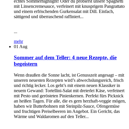
echtes Sommerhighlight! Oder du probierst unsere Spaghetti
mit Linsencremesauce, verfeinert mit knusprigem Pangrattato
und einem erfrischenden Gurkensalat mit Dill. Einfach,
sättigend und überraschend raffiniert...
...
mehr
01
Aug
Sommer auf dem Teller: 4 neue Rezepte, die
begeistern
Wenn draußen die Sonne lacht, ist Genusszeit angesagt – mit
unseren neuesten Rezepten wird’s abwechslungsreich, frisch
und richtig lecker. Los geht’s mit einem neuen Klassiker in
neuem Gewand: Tortellini-Salat mit dreierlei Käse, verfeinert
mit Pesto und gerösteten Pinienkernen. Perfekt fürs Picknick
an heißen Tagen. Für alle, die es gern herzhaft-veggie mögen,
haben wir Butterbohnen mit Steinpilz-Sauce, Ofengemüse
und fruchtigen Preiselbeeren im Angebot. Ein Gericht, das
Wärme und Waldaromen auf den Teller...