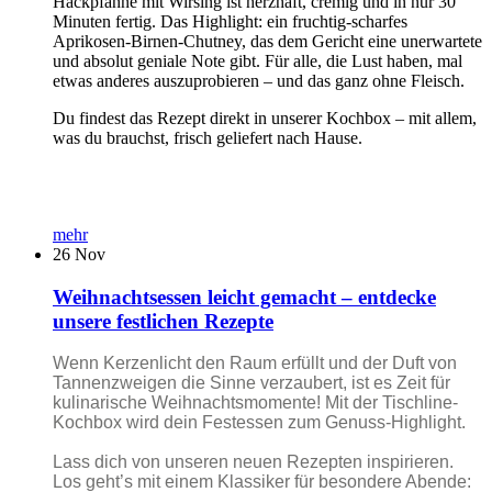
Hackpfanne mit Wirsing ist herzhaft, cremig und in nur 30
Minuten fertig. Das Highlight: ein fruchtig-scharfes
Aprikosen-Birnen-Chutney, das dem Gericht eine unerwartete
und absolut geniale Note gibt. Für alle, die Lust haben, mal
etwas anderes auszuprobieren – und das ganz ohne Fleisch.
Du findest das Rezept direkt in unserer Kochbox – mit allem,
was du brauchst, frisch geliefert nach Hause.
mehr
26
Nov
Weihnachtsessen leicht gemacht – entdecke
unsere festlichen Rezepte
Wenn Kerzenlicht den Raum erfüllt und der Duft von
Tannenzweigen die Sinne verzaubert, ist es Zeit für
kulinarische Weihnachtsmomente! Mit der Tischline-
Kochbox wird dein Festessen zum Genuss-Highlight.
Lass dich von unseren neuen Rezepten inspirieren.
Los geht’s mit einem Klassiker für besondere Abende: