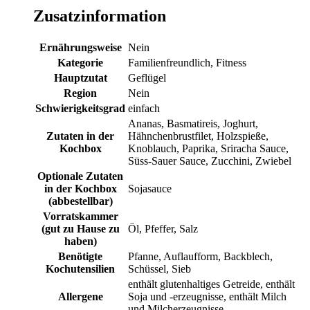
Zusatzinformation
Ernährungsweise
Nein
Kategorie
Familienfreundlich, Fitness
Hauptzutat
Geflügel
Region
Nein
Schwierigkeitsgrad
einfach
Ananas, Basmatireis, Joghurt,
Zutaten in der
Hähnchenbrustfilet, Holzspieße,
Kochbox
Knoblauch, Paprika, Sriracha Sauce,
Süss-Sauer Sauce, Zucchini, Zwiebel
Optionale Zutaten
in der Kochbox
Sojasauce
(abbestellbar)
Vorratskammer
(gut zu Hause zu
Öl, Pfeffer, Salz
haben)
Benötigte
Pfanne, Auflaufform, Backblech,
Kochutensilien
Schüssel, Sieb
enthält glutenhaltiges Getreide, enthält
Allergene
Soja und -erzeugnisse, enthält Milch
und Milcherzeugnisse