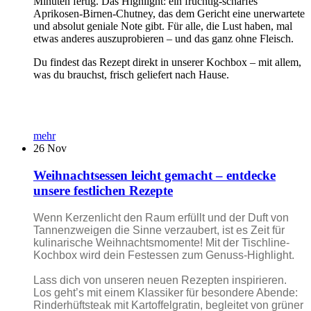
Minuten fertig. Das Highlight: ein fruchtig-scharfes
Aprikosen-Birnen-Chutney, das dem Gericht eine unerwartete
und absolut geniale Note gibt. Für alle, die Lust haben, mal
etwas anderes auszuprobieren – und das ganz ohne Fleisch.
Du findest das Rezept direkt in unserer Kochbox – mit allem,
was du brauchst, frisch geliefert nach Hause.
mehr
26
Nov
Weihnachtsessen leicht gemacht – entdecke
unsere festlichen Rezepte
Wenn Kerzenlicht den Raum erfüllt und der Duft von
Tannenzweigen die Sinne verzaubert, ist es Zeit für
kulinarische Weihnachtsmomente! Mit der Tischline-
Kochbox wird dein Festessen zum Genuss-Highlight.
Lass dich von unseren neuen Rezepten inspirieren.
Los geht’s mit einem Klassiker für besondere Abende:
Rinderhüftsteak mit Kartoffelgratin, begleitet von grüner