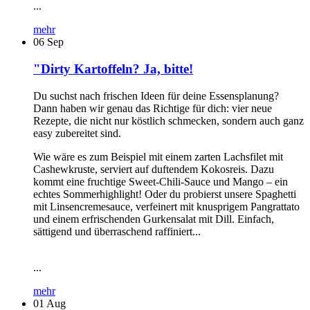
...
mehr
06
Sep
"Dirty Kartoffeln? Ja, bitte!
Du suchst nach frischen Ideen für deine Essensplanung?
Dann haben wir genau das Richtige für dich: vier neue
Rezepte, die nicht nur köstlich schmecken, sondern auch ganz
easy zubereitet sind.
Wie wäre es zum Beispiel mit einem zarten Lachsfilet mit
Cashewkruste, serviert auf duftendem Kokosreis. Dazu
kommt eine fruchtige Sweet-Chili-Sauce und Mango – ein
echtes Sommerhighlight! Oder du probierst unsere Spaghetti
mit Linsencremesauce, verfeinert mit knusprigem Pangrattato
und einem erfrischenden Gurkensalat mit Dill. Einfach,
sättigend und überraschend raffiniert...
...
mehr
01
Aug