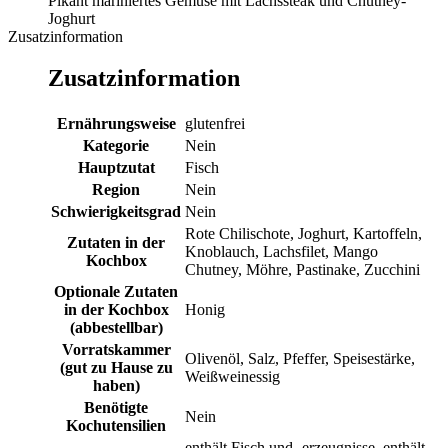
Pikant mariniertes Gemüse mit Lachssteak und Chutney-
Joghurt
Zusatzinformation
Zusatzinformation
Ernährungsweise
glutenfrei
Kategorie
Nein
Hauptzutat
Fisch
Region
Nein
Schwierigkeitsgrad
Nein
Rote Chilischote, Joghurt, Kartoffeln,
Zutaten in der
Knoblauch, Lachsfilet, Mango
Kochbox
Chutney, Möhre, Pastinake, Zucchini
Optionale Zutaten
in der Kochbox
Honig
(abbestellbar)
Vorratskammer
Olivenöl, Salz, Pfeffer, Speisestärke,
(gut zu Hause zu
Weißweinessig
haben)
Benötigte
Nein
Kochutensilien
enthält Fisch und -erzeugnisse, enthält