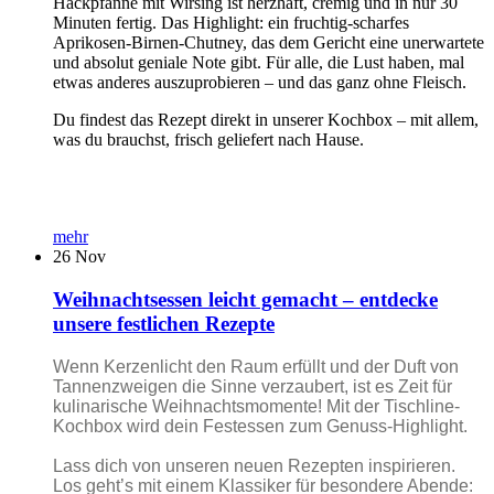
Hackpfanne mit Wirsing ist herzhaft, cremig und in nur 30
Minuten fertig. Das Highlight: ein fruchtig-scharfes
Aprikosen-Birnen-Chutney, das dem Gericht eine unerwartete
und absolut geniale Note gibt. Für alle, die Lust haben, mal
etwas anderes auszuprobieren – und das ganz ohne Fleisch.
Du findest das Rezept direkt in unserer Kochbox – mit allem,
was du brauchst, frisch geliefert nach Hause.
mehr
26
Nov
Weihnachtsessen leicht gemacht – entdecke
unsere festlichen Rezepte
Wenn Kerzenlicht den Raum erfüllt und der Duft von
Tannenzweigen die Sinne verzaubert, ist es Zeit für
kulinarische Weihnachtsmomente! Mit der Tischline-
Kochbox wird dein Festessen zum Genuss-Highlight.
Lass dich von unseren neuen Rezepten inspirieren.
Los geht’s mit einem Klassiker für besondere Abende: