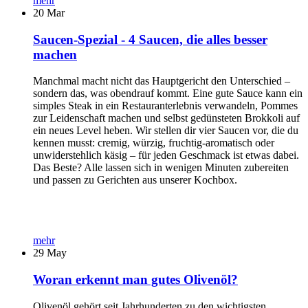
mehr
20
Mar
Saucen-Spezial - 4 Saucen, die alles besser
machen
Manchmal macht nicht das Hauptgericht den Unterschied –
sondern das, was obendrauf kommt. Eine gute Sauce kann ein
simples Steak in ein Restauranterlebnis verwandeln, Pommes
zur Leidenschaft machen und selbst gedünsteten Brokkoli auf
ein neues Level heben. Wir stellen dir vier Saucen vor, die du
kennen musst: cremig, würzig, fruchtig-aromatisch oder
unwiderstehlich käsig – für jeden Geschmack ist etwas dabei.
Das Beste? Alle lassen sich in wenigen Minuten zubereiten
und passen zu Gerichten aus unserer Kochbox.
mehr
29
May
Woran erkennt man gutes Olivenöl?
Olivenöl gehört seit Jahrhunderten zu den wichtigsten