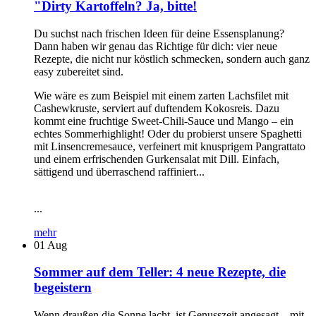
"Dirty Kartoffeln? Ja, bitte!
Du suchst nach frischen Ideen für deine Essensplanung?
Dann haben wir genau das Richtige für dich: vier neue
Rezepte, die nicht nur köstlich schmecken, sondern auch ganz
easy zubereitet sind.
Wie wäre es zum Beispiel mit einem zarten Lachsfilet mit
Cashewkruste, serviert auf duftendem Kokosreis. Dazu
kommt eine fruchtige Sweet-Chili-Sauce und Mango – ein
echtes Sommerhighlight! Oder du probierst unsere Spaghetti
mit Linsencremesauce, verfeinert mit knusprigem Pangrattato
und einem erfrischenden Gurkensalat mit Dill. Einfach,
sättigend und überraschend raffiniert...
...
mehr
01
Aug
Sommer auf dem Teller: 4 neue Rezepte, die
begeistern
Wenn draußen die Sonne lacht, ist Genusszeit angesagt – mit