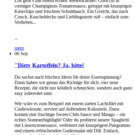
Los geht’s mit einem echten Seelenwärmer: Gnocchi in
cremiger Champignon-Tomatensauce, getoppt mit knusprigen
Käsechips und frischem Schnittlauch. Ein Gericht, das nach
Couch, Kuscheldecke und Lieblingsserie ruft – einfach zum
Verlieben...
...
mehr
06
Sep
"Dirty Kartoffeln? Ja, bitte!
Du suchst nach frischen Ideen für deine Essensplanung?
Dann haben wir genau das Richtige für dich: vier neue
Rezepte, die nicht nur köstlich schmecken, sondern auch ganz
easy zubereitet sind.
Wie wäre es zum Beispiel mit einem zarten Lachsfilet mit
Cashewkruste, serviert auf duftendem Kokosreis. Dazu
kommt eine fruchtige Sweet-Chili-Sauce und Mango – ein
echtes Sommerhighlight! Oder du probierst unsere Spaghetti
mit Linsencremesauce, verfeinert mit knusprigem Pangrattato
und einem erfrischenden Gurkensalat mit Dill. Einfach,