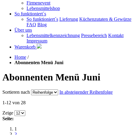
Firmenevent
Lebensmittelshop
So funktioniert´s
So funktioniert´s
Lieferung
Küchenzutaten & Gewürze
FAQ
Blog
Über uns
Lebensmittelkennzeichnung
Pressebereich
Kontakt
Impressum
Warenkorb
Home
/
Abonnenten Menü Juni
Abonnenten Menü Juni
Sortieren nach
In absteigender Reihenfolge
1-12 von 28
Zeige
Seite:
1
2