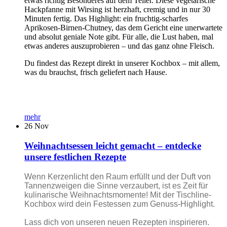
etwas richtig Besonderes auf dem Teller. Diese vegetarische
Hackpfanne mit Wirsing ist herzhaft, cremig und in nur 30
Minuten fertig. Das Highlight: ein fruchtig-scharfes
Aprikosen-Birnen-Chutney, das dem Gericht eine unerwartete
und absolut geniale Note gibt. Für alle, die Lust haben, mal
etwas anderes auszuprobieren – und das ganz ohne Fleisch.
Du findest das Rezept direkt in unserer Kochbox – mit allem,
was du brauchst, frisch geliefert nach Hause.
mehr
26
Nov
Weihnachtsessen leicht gemacht – entdecke
unsere festlichen Rezepte
Wenn Kerzenlicht den Raum erfüllt und der Duft von
Tannenzweigen die Sinne verzaubert, ist es Zeit für
kulinarische Weihnachtsmomente! Mit der Tischline-
Kochbox wird dein Festessen zum Genuss-Highlight.
Lass dich von unseren neuen Rezepten inspirieren.