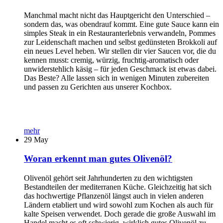
Manchmal macht nicht das Hauptgericht den Unterschied –
sondern das, was obendrauf kommt. Eine gute Sauce kann ein
simples Steak in ein Restauranterlebnis verwandeln, Pommes
zur Leidenschaft machen und selbst gedünsteten Brokkoli auf
ein neues Level heben. Wir stellen dir vier Saucen vor, die du
kennen musst: cremig, würzig, fruchtig-aromatisch oder
unwiderstehlich käsig – für jeden Geschmack ist etwas dabei.
Das Beste? Alle lassen sich in wenigen Minuten zubereiten
und passen zu Gerichten aus unserer Kochbox.
mehr
29
May
Woran erkennt man gutes Olivenöl?
Olivenöl gehört seit Jahrhunderten zu den wichtigsten
Bestandteilen der mediterranen Küche. Gleichzeitig hat sich
das hochwertige Pflanzenöl längst auch in vielen anderen
Ländern etabliert und wird sowohl zum Kochen als auch für
kalte Speisen verwendet. Doch gerade die große Auswahl im
Handel macht es oft schwierig, wirklich gutes Olivenöl zu