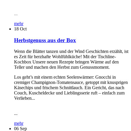
...
mehr
18
Oct
Herbstgenuss aus der Box
Wenn die Blätter tanzen und der Wind Geschichten erzählt, ist
es Zeit für herzhafte Wohlfühlküche! Mit der Tischline-
Kochbox Unsere neuen Rezepte bringen Wärme auf den
Teller und machen den Herbst zum Genussmoment.
Los geht’s mit einem echten Seelenwärmer: Gnocchi in
cremiger Champignon-Tomatensauce, getoppt mit knusprigen
Käsechips und frischem Schnittlauch. Ein Gericht, das nach
Couch, Kuscheldecke und Lieblingsserie ruft – einfach zum
Verlieben...
...
mehr
06
Sep