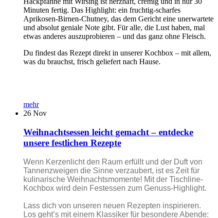
Hackpfanne mit Wirsing ist herzhaft, cremig und in nur 30
Minuten fertig. Das Highlight: ein fruchtig-scharfes
Aprikosen-Birnen-Chutney, das dem Gericht eine unerwartete
und absolut geniale Note gibt. Für alle, die Lust haben, mal
etwas anderes auszuprobieren – und das ganz ohne Fleisch.
Du findest das Rezept direkt in unserer Kochbox – mit allem,
was du brauchst, frisch geliefert nach Hause.
mehr
26
Nov
Weihnachtsessen leicht gemacht – entdecke
unsere festlichen Rezepte
Wenn Kerzenlicht den Raum erfüllt und der Duft von
Tannenzweigen die Sinne verzaubert, ist es Zeit für
kulinarische Weihnachtsmomente! Mit der Tischline-
Kochbox wird dein Festessen zum Genuss-Highlight.
Lass dich von unseren neuen Rezepten inspirieren.
Los geht’s mit einem Klassiker für besondere Abende: