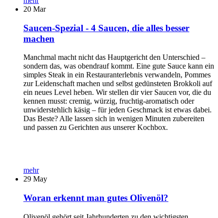
mehr
20
Mar
Saucen-Spezial - 4 Saucen, die alles besser
machen
Manchmal macht nicht das Hauptgericht den Unterschied –
sondern das, was obendrauf kommt. Eine gute Sauce kann ein
simples Steak in ein Restauranterlebnis verwandeln, Pommes
zur Leidenschaft machen und selbst gedünsteten Brokkoli auf
ein neues Level heben. Wir stellen dir vier Saucen vor, die du
kennen musst: cremig, würzig, fruchtig-aromatisch oder
unwiderstehlich käsig – für jeden Geschmack ist etwas dabei.
Das Beste? Alle lassen sich in wenigen Minuten zubereiten
und passen zu Gerichten aus unserer Kochbox.
mehr
29
May
Woran erkennt man gutes Olivenöl?
Olivenöl gehört seit Jahrhunderten zu den wichtigsten