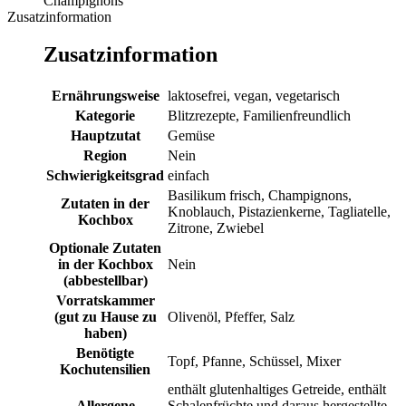
Champignons
Zusatzinformation
Zusatzinformation
Ernährungsweise
laktosefrei, vegan, vegetarisch
Kategorie
Blitzrezepte, Familienfreundlich
Hauptzutat
Gemüse
Region
Nein
Schwierigkeitsgrad
einfach
Basilikum frisch, Champignons,
Zutaten in der
Knoblauch, Pistazienkerne, Tagliatelle,
Kochbox
Zitrone, Zwiebel
Optionale Zutaten
in der Kochbox
Nein
(abbestellbar)
Vorratskammer
(gut zu Hause zu
Olivenöl, Pfeffer, Salz
haben)
Benötigte
Topf, Pfanne, Schüssel, Mixer
Kochutensilien
enthält glutenhaltiges Getreide, enthält
Allergene
Schalenfrüchte und daraus hergestellte