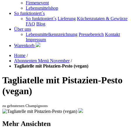
Firmenevent
Lebensmittelshop
So funktioniert´s
So funktioniert´s
Lieferung
Küchenzutaten & Gewürze
FAQ
Blog
Über uns
Lebensmittelkennzeichnung
Pressebereich
Kontakt
Impressum
Warenkorb
Home
/
Abonnenten Menü November
/
Tagliatelle mit Pistazien-Pesto (vegan)
Tagliatelle mit Pistazien-Pesto
(vegan)
zu gebratenen Champignons
Mehr Ansichten