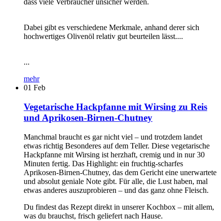
dass viele Verbraucher unsicher werden.
Dabei gibt es verschiedene Merkmale, anhand derer sich
hochwertiges Olivenöl relativ gut beurteilen lässt....
...
mehr
01
Feb
Vegetarische Hackpfanne mit Wirsing zu Reis
und Aprikosen-Birnen-Chutney
Manchmal braucht es gar nicht viel – und trotzdem landet
etwas richtig Besonderes auf dem Teller. Diese vegetarische
Hackpfanne mit Wirsing ist herzhaft, cremig und in nur 30
Minuten fertig. Das Highlight: ein fruchtig-scharfes
Aprikosen-Birnen-Chutney, das dem Gericht eine unerwartete
und absolut geniale Note gibt. Für alle, die Lust haben, mal
etwas anderes auszuprobieren – und das ganz ohne Fleisch.
Du findest das Rezept direkt in unserer Kochbox – mit allem,
was du brauchst, frisch geliefert nach Hause.