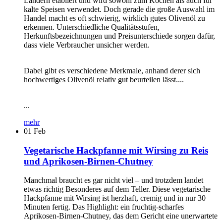
Ländern etabliert und wird sowohl zum Kochen als auch für
kalte Speisen verwendet. Doch gerade die große Auswahl im
Handel macht es oft schwierig, wirklich gutes Olivenöl zu
erkennen. Unterschiedliche Qualitätsstufen,
Herkunftsbezeichnungen und Preisunterschiede sorgen dafür,
dass viele Verbraucher unsicher werden.
Dabei gibt es verschiedene Merkmale, anhand derer sich
hochwertiges Olivenöl relativ gut beurteilen lässt....
...
mehr
01
Feb
Vegetarische Hackpfanne mit Wirsing zu Reis
und Aprikosen-Birnen-Chutney
Manchmal braucht es gar nicht viel – und trotzdem landet
etwas richtig Besonderes auf dem Teller. Diese vegetarische
Hackpfanne mit Wirsing ist herzhaft, cremig und in nur 30
Minuten fertig. Das Highlight: ein fruchtig-scharfes
Aprikosen-Birnen-Chutney, das dem Gericht eine unerwartete