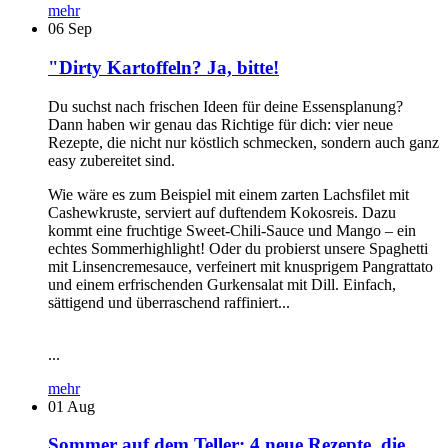
mehr
06
Sep
"Dirty Kartoffeln? Ja, bitte!
Du suchst nach frischen Ideen für deine Essensplanung?
Dann haben wir genau das Richtige für dich: vier neue
Rezepte, die nicht nur köstlich schmecken, sondern auch ganz
easy zubereitet sind.
Wie wäre es zum Beispiel mit einem zarten Lachsfilet mit
Cashewkruste, serviert auf duftendem Kokosreis. Dazu
kommt eine fruchtige Sweet-Chili-Sauce und Mango – ein
echtes Sommerhighlight! Oder du probierst unsere Spaghetti
mit Linsencremesauce, verfeinert mit knusprigem Pangrattato
und einem erfrischenden Gurkensalat mit Dill. Einfach,
sättigend und überraschend raffiniert...
...
mehr
01
Aug
Sommer auf dem Teller: 4 neue Rezepte, die