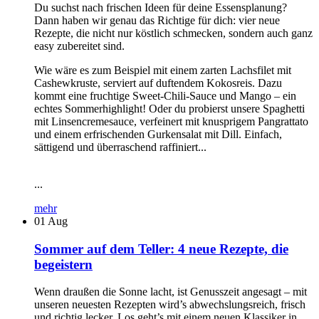
Du suchst nach frischen Ideen für deine Essensplanung?
Dann haben wir genau das Richtige für dich: vier neue
Rezepte, die nicht nur köstlich schmecken, sondern auch ganz
easy zubereitet sind.
Wie wäre es zum Beispiel mit einem zarten Lachsfilet mit
Cashewkruste, serviert auf duftendem Kokosreis. Dazu
kommt eine fruchtige Sweet-Chili-Sauce und Mango – ein
echtes Sommerhighlight! Oder du probierst unsere Spaghetti
mit Linsencremesauce, verfeinert mit knusprigem Pangrattato
und einem erfrischenden Gurkensalat mit Dill. Einfach,
sättigend und überraschend raffiniert...
...
mehr
01
Aug
Sommer auf dem Teller: 4 neue Rezepte, die
begeistern
Wenn draußen die Sonne lacht, ist Genusszeit angesagt – mit
unseren neuesten Rezepten wird’s abwechslungsreich, frisch
und richtig lecker. Los geht’s mit einem neuen Klassiker in