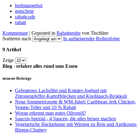
herbstangebot
gutschein
rabattcode
rabatt
Kommentare
| Geposted in
Rabattgrube
von Tischline
Sortieren nach
In aufsteigender Reihenfolge
9 Artikel
Zeige
Blog - erfahre alles rund ums Essen
neueste Beiträge
Gebratenes Lachsfilet und Kräuter-Joghurt mit
Zitronenpfeffer-Kartoffelecken und Knoblauch-Brokkoli
Neue Sommerrezepte & WM-Jubel: Caribbean Jerk Chicken,
Veggie-Teller und 10 % Rabatt
Woran erkennt man gutes Olivenöl?
Saucen-Spezial - 4 Saucen, die alles besser machen
Vegetarische Hackpfanne mit Wirsing zu Reis und Aprikosen-
Birnen-Chutney