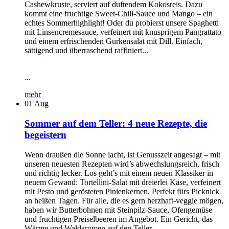
Cashewkruste, serviert auf duftendem Kokosreis. Dazu
kommt eine fruchtige Sweet-Chili-Sauce und Mango – ein
echtes Sommerhighlight! Oder du probierst unsere Spaghetti
mit Linsencremesauce, verfeinert mit knusprigem Pangrattato
und einem erfrischenden Gurkensalat mit Dill. Einfach,
sättigend und überraschend raffiniert...
...
mehr
01
Aug
Sommer auf dem Teller: 4 neue Rezepte, die
begeistern
Wenn draußen die Sonne lacht, ist Genusszeit angesagt – mit
unseren neuesten Rezepten wird’s abwechslungsreich, frisch
und richtig lecker. Los geht’s mit einem neuen Klassiker in
neuem Gewand: Tortellini-Salat mit dreierlei Käse, verfeinert
mit Pesto und gerösteten Pinienkernen. Perfekt fürs Picknick
an heißen Tagen. Für alle, die es gern herzhaft-veggie mögen,
haben wir Butterbohnen mit Steinpilz-Sauce, Ofengemüse
und fruchtigen Preiselbeeren im Angebot. Ein Gericht, das
Wärme und Waldaromen auf den Teller...