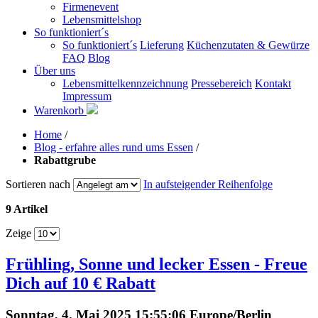
Firmenevent
Lebensmittelshop
So funktioniert´s
So funktioniert´s
Lieferung
Küchenzutaten & Gewürze
FAQ
Blog
Über uns
Lebensmittelkennzeichnung
Pressebereich
Kontakt
Impressum
Warenkorb
Home
/
Blog - erfahre alles rund ums Essen
/
Rabattgrube
Sortieren nach
In aufsteigender Reihenfolge
9 Artikel
Zeige
Frühling, Sonne und lecker Essen - Freue
Dich auf 10 € Rabatt
Sonntag, 4. Mai 2025 15:55:06 Europe/Berlin