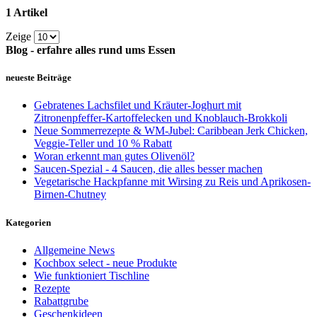
1 Artikel
Zeige
Blog - erfahre alles rund ums Essen
neueste Beiträge
Gebratenes Lachsfilet und Kräuter-Joghurt mit
Zitronenpfeffer-Kartoffelecken und Knoblauch-Brokkoli
Neue Sommerrezepte & WM-Jubel: Caribbean Jerk Chicken,
Veggie-Teller und 10 % Rabatt
Woran erkennt man gutes Olivenöl?
Saucen-Spezial - 4 Saucen, die alles besser machen
Vegetarische Hackpfanne mit Wirsing zu Reis und Aprikosen-
Birnen-Chutney
Kategorien
Allgemeine News
Kochbox select - neue Produkte
Wie funktioniert Tischline
Rezepte
Rabattgrube
Geschenkideen