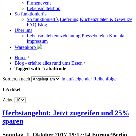
Firmenevent
Lebensmittelshop
So funktioniert´s
So funktioniert´s
Lieferung
Küchenzutaten & Gewürze
FAQ
Blog
Über uns
Lebensmittelkennzeichnung
Pressebereich
Kontakt
Impressum
Warenkorb
Home
/
Blog - erfahre alles rund ums Essen
/
Tagged with "rabattcode"
Sortieren nach
In aufsteigender Reihenfolge
1 Artikel
Zeige
Herbstangebot: Jetzt zugreifen und 25%
sparen
Sonntag, 1. Oktober 2017 19:17:14 Europe/Berlin