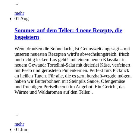
...
mehr
01
Aug
Sommer auf dem Teller: 4 neue Rezepte, die
begeistern
Wenn draußen die Sonne lacht, ist Genusszeit angesagt – mit
unseren neuesten Rezepten wird’s abwechslungsreich, frisch
und richtig lecker. Los geht’s mit einem neuen Klassiker in
neuem Gewand: Tortellini-Salat mit dreierlei Käse, verfeinert
mit Pesto und gerösteten Pinienkernen. Perfekt fürs Picknick
an heißen Tagen. Für alle, die es gern herzhaft-veggie mögen,
haben wir Butterbohnen mit Steinpilz-Sauce, Ofengemüse
und fruchtigen Preiselbeeren im Angebot. Ein Gericht, das
Wärme und Waldaromen auf den Teller...
...
mehr
01
Jun