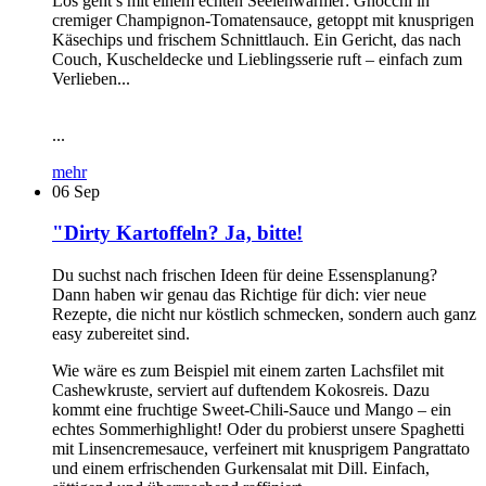
Los geht’s mit einem echten Seelenwärmer: Gnocchi in
cremiger Champignon-Tomatensauce, getoppt mit knusprigen
Käsechips und frischem Schnittlauch. Ein Gericht, das nach
Couch, Kuscheldecke und Lieblingsserie ruft – einfach zum
Verlieben...
...
mehr
06
Sep
"Dirty Kartoffeln? Ja, bitte!
Du suchst nach frischen Ideen für deine Essensplanung?
Dann haben wir genau das Richtige für dich: vier neue
Rezepte, die nicht nur köstlich schmecken, sondern auch ganz
easy zubereitet sind.
Wie wäre es zum Beispiel mit einem zarten Lachsfilet mit
Cashewkruste, serviert auf duftendem Kokosreis. Dazu
kommt eine fruchtige Sweet-Chili-Sauce und Mango – ein
echtes Sommerhighlight! Oder du probierst unsere Spaghetti
mit Linsencremesauce, verfeinert mit knusprigem Pangrattato
und einem erfrischenden Gurkensalat mit Dill. Einfach,