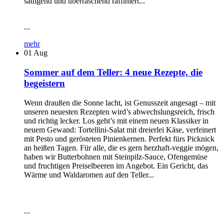
sättigend und überraschend raffiniert...
...
mehr
01
Aug
Sommer auf dem Teller: 4 neue Rezepte, die
begeistern
Wenn draußen die Sonne lacht, ist Genusszeit angesagt – mit
unseren neuesten Rezepten wird’s abwechslungsreich, frisch
und richtig lecker. Los geht’s mit einem neuen Klassiker in
neuem Gewand: Tortellini-Salat mit dreierlei Käse, verfeinert
mit Pesto und gerösteten Pinienkernen. Perfekt fürs Picknick
an heißen Tagen. Für alle, die es gern herzhaft-veggie mögen,
haben wir Butterbohnen mit Steinpilz-Sauce, Ofengemüse
und fruchtigen Preiselbeeren im Angebot. Ein Gericht, das
Wärme und Waldaromen auf den Teller...
...