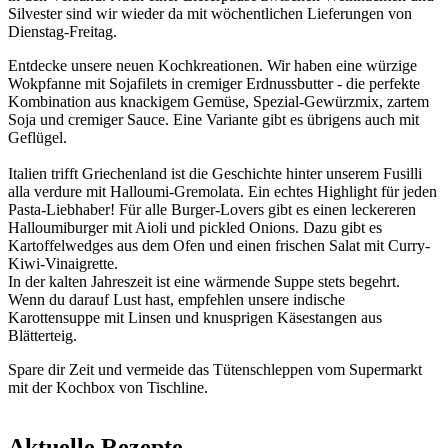
Silvester sind wir wieder da mit wöchentlichen Lieferungen von
Dienstag-Freitag.
Entdecke unsere neuen Kochkreationen. Wir haben eine würzige
Wokpfanne mit Sojafilets in cremiger Erdnussbutter - die perfekte
Kombination aus knackigem Gemüse, Spezial-Gewürzmix, zartem
Soja und cremiger Sauce. Eine Variante gibt es übrigens auch mit
Geflügel.
Italien trifft Griechenland ist die Geschichte hinter unserem Fusilli
alla verdure mit Halloumi-Gremolata. Ein echtes Highlight für jeden
Pasta-Liebhaber! Für alle Burger-Lovers gibt es einen leckereren
Halloumiburger mit Aioli und pickled Onions. Dazu gibt es
Kartoffelwedges aus dem Ofen und einen frischen Salat mit Curry-
Kiwi-Vinaigrette.
In der kalten Jahreszeit ist eine wärmende Suppe stets begehrt.
Wenn du darauf Lust hast, empfehlen unsere indische
Karottensuppe mit Linsen und knusprigen Käsestangen aus
Blätterteig.
Spare dir Zeit und vermeide das Tütenschleppen vom Supermarkt
mit der Kochbox von Tischline.
Aktuelle Rezepte