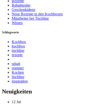
Rezepte
Rabattgrube
Geschenkideen
Neue Rezepte in den Kochboxen
Mitarbeiter bei Tischline
Wissen
Schlagworte
Kochbox
kochbox
tischline
rezepte
rabatt
sommer
Kochen
tischline
inspiration
Neuigkeiten
12
Jul