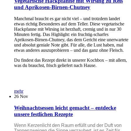
Vegetarische Hackpfanne mit Wirsing zu Reis
und Aprikosen-Birnen-Chutney
Manchmal braucht es gar nicht viel – und trotzdem landet
etwas richtig Besonderes auf dem Teller. Diese vegetarische
Hackpfanne mit Wirsing ist herzhaft, cremig und in nur 30
Minuten fertig. Das Highlight: ein fruchtig-scharfes
Aprikosen-Birnen-Chutney, das dem Gericht eine unerwartete
und absolut geniale Note gibt. Für alle, die Lust haben, mal
etwas anderes auszuprobieren – und das ganz ohne Fleisch.
Du findest das Rezept direkt in unserer Kochbox – mit allem,
was du brauchst, frisch geliefert nach Hause.
mehr
26
Nov
Weihnachtsessen leicht gemacht – entdecke
unsere festlichen Rezepte
Wenn Kerzenlicht den Raum erfüllt und der Duft von
Tannenzweigen die Sinne verzaubert, ist es Zeit für