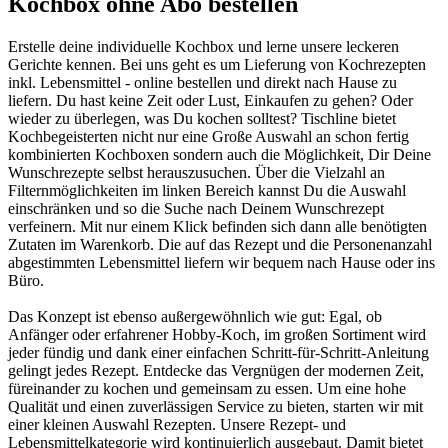
Kochbox ohne Abo bestellen
Erstelle deine individuelle Kochbox und lerne unsere leckeren
Gerichte kennen. Bei uns geht es um Lieferung von Kochrezepten
inkl. Lebensmittel - online bestellen und direkt nach Hause zu
liefern. Du hast keine Zeit oder Lust, Einkaufen zu gehen? Oder
wieder zu überlegen, was Du kochen solltest? Tischline bietet
Kochbegeisterten nicht nur eine Große Auswahl an schon fertig
kombinierten Kochboxen sondern auch die Möglichkeit, Dir Deine
Wunschrezepte selbst herauszusuchen. Über die Vielzahl an
Filternmöglichkeiten im linken Bereich kannst Du die Auswahl
einschränken und so die Suche nach Deinem Wunschrezept
verfeinern. Mit nur einem Klick befinden sich dann alle benötigten
Zutaten im Warenkorb. Die auf das Rezept und die Personenanzahl
abgestimmten Lebensmittel liefern wir bequem nach Hause oder ins
Büro.
Das Konzept ist ebenso außergewöhnlich wie gut: Egal, ob
Anfänger oder erfahrener Hobby-Koch, im großen Sortiment wird
jeder fündig und dank einer einfachen Schritt-für-Schritt-Anleitung
gelingt jedes Rezept. Entdecke das Vergnügen der modernen Zeit,
füreinander zu kochen und gemeinsam zu essen. Um eine hohe
Qualität und einen zuverlässigen Service zu bieten, starten wir mit
einer kleinen Auswahl Rezepten. Unsere Rezept- und
Lebensmittelkategorie wird kontinuierlich ausgebaut. Damit bietet