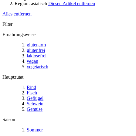
Region:
asiatisch
Diesen Artikel entfernen
Alles entfernen
Filter
Ernährungsweise
glutenarm
glutenfrei
laktosefrei
vegan
vegetarisch
Hauptzutat
Rind
Fisch
Geflügel
Schwein
Gemüse
Saison
Sommer