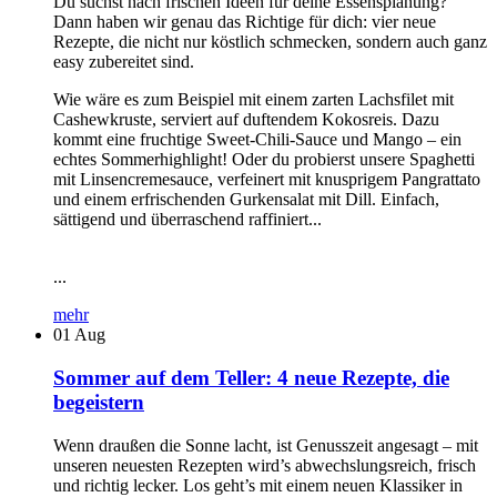
Du suchst nach frischen Ideen für deine Essensplanung?
Dann haben wir genau das Richtige für dich: vier neue
Rezepte, die nicht nur köstlich schmecken, sondern auch ganz
easy zubereitet sind.
Wie wäre es zum Beispiel mit einem zarten Lachsfilet mit
Cashewkruste, serviert auf duftendem Kokosreis. Dazu
kommt eine fruchtige Sweet-Chili-Sauce und Mango – ein
echtes Sommerhighlight! Oder du probierst unsere Spaghetti
mit Linsencremesauce, verfeinert mit knusprigem Pangrattato
und einem erfrischenden Gurkensalat mit Dill. Einfach,
sättigend und überraschend raffiniert...
...
mehr
01
Aug
Sommer auf dem Teller: 4 neue Rezepte, die
begeistern
Wenn draußen die Sonne lacht, ist Genusszeit angesagt – mit
unseren neuesten Rezepten wird’s abwechslungsreich, frisch
und richtig lecker. Los geht’s mit einem neuen Klassiker in