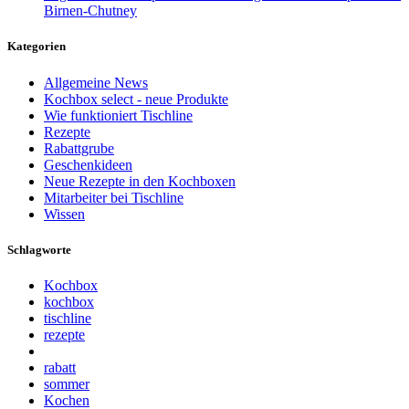
Birnen-Chutney
Kategorien
Allgemeine News
Kochbox select - neue Produkte
Wie funktioniert Tischline
Rezepte
Rabattgrube
Geschenkideen
Neue Rezepte in den Kochboxen
Mitarbeiter bei Tischline
Wissen
Schlagworte
Kochbox
kochbox
tischline
rezepte
rabatt
sommer
Kochen