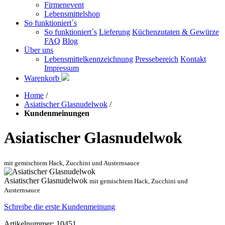
Firmenevent
Lebensmittelshop
So funktioniert´s
So funktioniert´s
Lieferung
Küchenzutaten & Gewürze
FAQ
Blog
Über uns
Lebensmittelkennzeichnung
Pressebereich
Kontakt
Impressum
Warenkorb
Home
/
Asiatischer Glasnudelwok
/
Kundenmeinungen
Asiatischer Glasnudelwok
mit gemischtem Hack, Zucchini und Austernsauce
Asiatischer Glasnudelwok
mit gemischtem Hack, Zucchini und
Austernsauce
Schreibe die erste Kundenmeinung
Artikelnummer: 10451