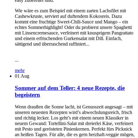
easy zubereitet sind.
Wie wäre es zum Beispiel mit einem zarten Lachsfilet mit
Cashewkruste, serviert auf duftendem Kokosreis. Dazu
kommt eine fruchtige Sweet-Chili-Sauce und Mango – ein
echtes Sommerhighlight! Oder du probierst unsere Spaghetti
mit Linsencremesauce, verfeinert mit knusprigem Pangrattato
und einem erfrischenden Gurkensalat mit Dill. Einfach,
sättigend und überraschend raffiniert...
...
mehr
01
Aug
Sommer auf dem Teller: 4 neue Rezepte, die
begeistern
Wenn draußen die Sonne lacht, ist Genusszeit angesagt – mit
unseren neuesten Rezepten wird’s abwechslungsreich, frisch
und richtig lecker. Los geht’s mit einem neuen Klassiker in
neuem Gewand: Tortellini-Salat mit dreierlei Käse, verfeinert
mit Pesto und gerösteten Pinienkernen. Perfekt fürs Picknick
an heißen Tagen. Für alle, die es gern herzhaft-veggie mögen,