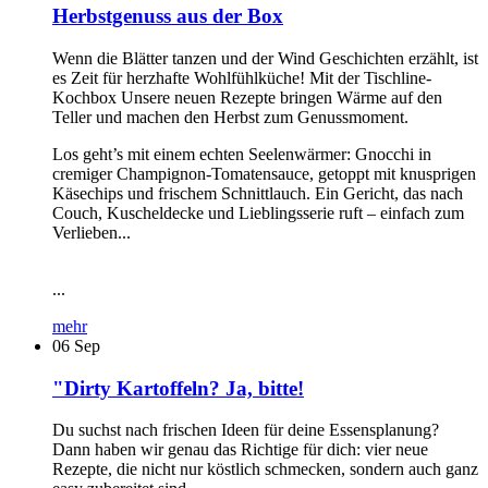
Herbstgenuss aus der Box
Wenn die Blätter tanzen und der Wind Geschichten erzählt, ist
es Zeit für herzhafte Wohlfühlküche! Mit der Tischline-
Kochbox Unsere neuen Rezepte bringen Wärme auf den
Teller und machen den Herbst zum Genussmoment.
Los geht’s mit einem echten Seelenwärmer: Gnocchi in
cremiger Champignon-Tomatensauce, getoppt mit knusprigen
Käsechips und frischem Schnittlauch. Ein Gericht, das nach
Couch, Kuscheldecke und Lieblingsserie ruft – einfach zum
Verlieben...
...
mehr
06
Sep
"Dirty Kartoffeln? Ja, bitte!
Du suchst nach frischen Ideen für deine Essensplanung?
Dann haben wir genau das Richtige für dich: vier neue
Rezepte, die nicht nur köstlich schmecken, sondern auch ganz