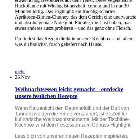
etwas richtig Besonderes auf dem Teller. Diese vegetarische
Hackpfanne mit Wirsing ist herzhaft, cremig und in nur 30
Minuten fertig. Das Highlight: ein fruchtig-scharfes
Aprikosen-Birnen-Chutney, das dem Gericht eine unerwartete
und absolut geniale Note gibt. Für alle, die Lust haben, mal
etwas anderes auszuprobieren – und das ganz ohne Fleisch.
Du findest das Rezept direkt in unserer Kochbox – mit allem,
was du brauchst, frisch geliefert nach Hause.
mehr
26
Nov
Weihnachtsessen leicht gemacht – entdecke
unsere festlichen Rezepte
Wenn Kerzenlicht den Raum erfüllt und der Duft von
Tannenzweigen die Sinne verzaubert, ist es Zeit für
kulinarische Weihnachtsmomente! Mit der Tischline-
Kochbox wird dein Festessen zum Genuss-Highlight.
Lass dich von unseren neuen Rezepten inspirieren.