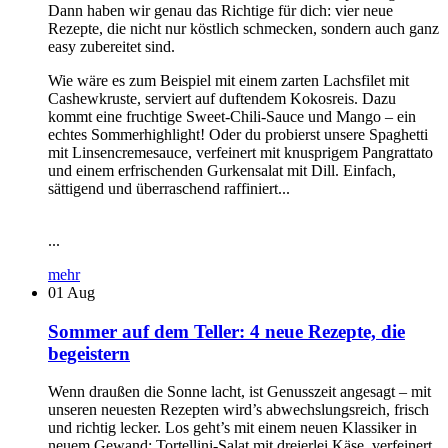
Dann haben wir genau das Richtige für dich: vier neue
Rezepte, die nicht nur köstlich schmecken, sondern auch ganz
easy zubereitet sind.
Wie wäre es zum Beispiel mit einem zarten Lachsfilet mit
Cashewkruste, serviert auf duftendem Kokosreis. Dazu
kommt eine fruchtige Sweet-Chili-Sauce und Mango – ein
echtes Sommerhighlight! Oder du probierst unsere Spaghetti
mit Linsencremesauce, verfeinert mit knusprigem Pangrattato
und einem erfrischenden Gurkensalat mit Dill. Einfach,
sättigend und überraschend raffiniert...
...
mehr
01
Aug
Sommer auf dem Teller: 4 neue Rezepte, die
begeistern
Wenn draußen die Sonne lacht, ist Genusszeit angesagt – mit
unseren neuesten Rezepten wird’s abwechslungsreich, frisch
und richtig lecker. Los geht’s mit einem neuen Klassiker in
neuem Gewand: Tortellini-Salat mit dreierlei Käse, verfeinert