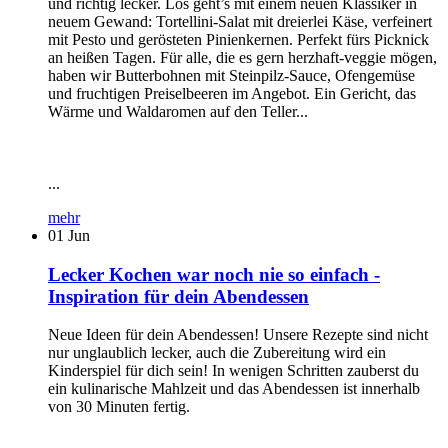
und richtig lecker. Los geht’s mit einem neuen Klassiker in
neuem Gewand: Tortellini-Salat mit dreierlei Käse, verfeinert
mit Pesto und gerösteten Pinienkernen. Perfekt fürs Picknick
an heißen Tagen. Für alle, die es gern herzhaft-veggie mögen,
haben wir Butterbohnen mit Steinpilz-Sauce, Ofengemüse
und fruchtigen Preiselbeeren im Angebot. Ein Gericht, das
Wärme und Waldaromen auf den Teller...
...
mehr
01
Jun
Lecker Kochen war noch nie so einfach -
Inspiration für dein Abendessen
Neue Ideen für dein Abendessen! Unsere Rezepte sind nicht
nur unglaublich lecker, auch die Zubereitung wird ein
Kinderspiel für dich sein! In wenigen Schritten zauberst du
ein kulinarische Mahlzeit und das Abendessen ist innerhalb
von 30 Minuten fertig.