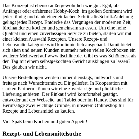
Das Konzept ist ebenso außergewöhnlich wie gut: Egal, ob
Anfänger oder erfahrener Hobby-Koch, im großen Sortiment wird
jeder fündig und dank einer einfachen Schritt-für-Schritt-Anleitung
gelingt jedes Rezept. Entdecke das Vergnügen der modernen Zeit,
füreinander zu kochen und gemeinsam zu essen. Um eine hohe
Qualität und einen zuverlässigen Service zu bieten, starten wir mit
einer kleinen Auswahl Rezepten. Unsere Rezept- und
Lebensmittelkategorie wird kontinuierlich ausgebaut. Damit bietet
sich alten und neuen Kunden nunmehr neben vielen Kochboxen ein
weiterer Mehrwert auf www.tischline.de. Gibt es was Schöneres, als
den Tag mit einem selbstgekochten Gericht ausklingen zu lassen?
Das glauben wir nicht.
Unsere Bestellungen werden immer dienstags, mittwochs und
freitags nach Wunschtermin zu Dir geliefert. In Kooperation mit
starken Partnern können wir eine zuverlässige und pünktliche
Lieferung anbieten. Der Einkauf wird komfortabel getätigt,
entweder auf der Webseite, auf Tablet oder im Handy. Das sind für
Berufsätige zwei wichtige Gründe, in unserem Onlineshop für
Rezepte und Lebensmittel zu kaufen.
Viel Spaß beim Kochen und guten Appetit!
Rezept- und Lebensmittelsuche