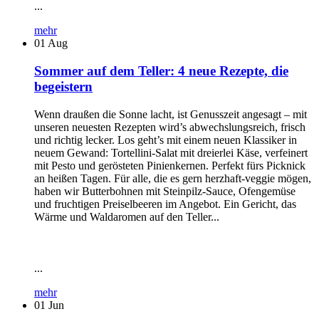
...
mehr
01
Aug
Sommer auf dem Teller: 4 neue Rezepte, die
begeistern
Wenn draußen die Sonne lacht, ist Genusszeit angesagt – mit
unseren neuesten Rezepten wird’s abwechslungsreich, frisch
und richtig lecker. Los geht’s mit einem neuen Klassiker in
neuem Gewand: Tortellini-Salat mit dreierlei Käse, verfeinert
mit Pesto und gerösteten Pinienkernen. Perfekt fürs Picknick
an heißen Tagen. Für alle, die es gern herzhaft-veggie mögen,
haben wir Butterbohnen mit Steinpilz-Sauce, Ofengemüse
und fruchtigen Preiselbeeren im Angebot. Ein Gericht, das
Wärme und Waldaromen auf den Teller...
...
mehr
01
Jun