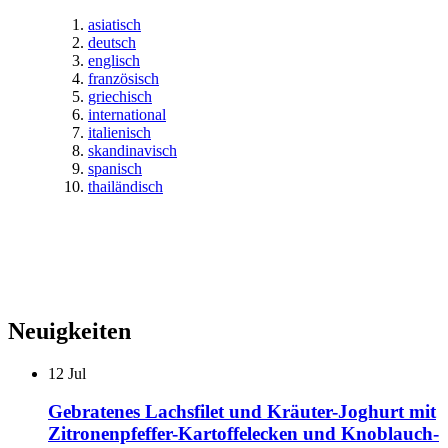
asiatisch
deutsch
englisch
französisch
griechisch
international
italienisch
skandinavisch
spanisch
thailändisch
Neuigkeiten
12
Jul
Gebratenes Lachsfilet und Kräuter-Joghurt mit
Zitronenpfeffer-Kartoffelecken und Knoblauch-