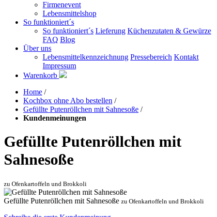
Firmenevent
Lebensmittelshop
So funktioniert´s
So funktioniert´s
Lieferung
Küchenzutaten & Gewürze
FAQ
Blog
Über uns
Lebensmittelkennzeichnung
Pressebereich
Kontakt
Impressum
Warenkorb
Home
/
Kochbox ohne Abo bestellen
/
Gefüllte Putenröllchen mit Sahnesoße
/
Kundenmeinungen
Gefüllte Putenröllchen mit
Sahnesoße
zu Ofenkartoffeln und Brokkoli
Gefüllte Putenröllchen mit Sahnesoße
zu Ofenkartoffeln und Brokkoli