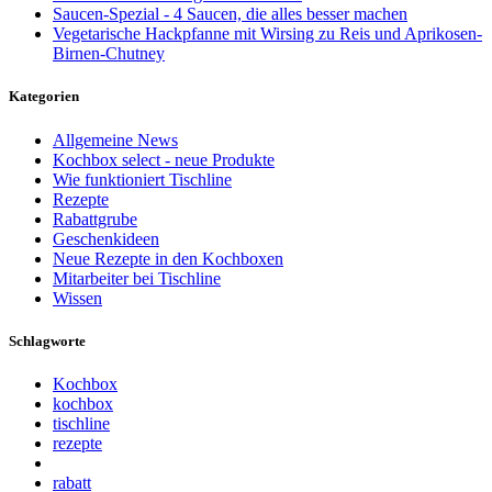
Saucen-Spezial - 4 Saucen, die alles besser machen
Vegetarische Hackpfanne mit Wirsing zu Reis und Aprikosen-
Birnen-Chutney
Kategorien
Allgemeine News
Kochbox select - neue Produkte
Wie funktioniert Tischline
Rezepte
Rabattgrube
Geschenkideen
Neue Rezepte in den Kochboxen
Mitarbeiter bei Tischline
Wissen
Schlagworte
Kochbox
kochbox
tischline
rezepte
rabatt