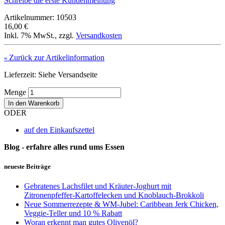
Schreibe die erste Kundenmeinung
Artikelnummer: 10503
16,00 €
Inkl. 7% MwSt.
,
zzgl.
Versandkosten
Zurück zur Artikelinformation
«
Lieferzeit: Siehe Versandseite
Menge
In den Warenkorb
ODER
auf den Einkaufszettel
Blog - erfahre alles rund ums Essen
neueste Beiträge
Gebratenes Lachsfilet und Kräuter-Joghurt mit
Zitronenpfeffer-Kartoffelecken und Knoblauch-Brokkoli
Neue Sommerrezepte & WM-Jubel: Caribbean Jerk Chicken,
Veggie-Teller und 10 % Rabatt
Woran erkennt man gutes Olivenöl?