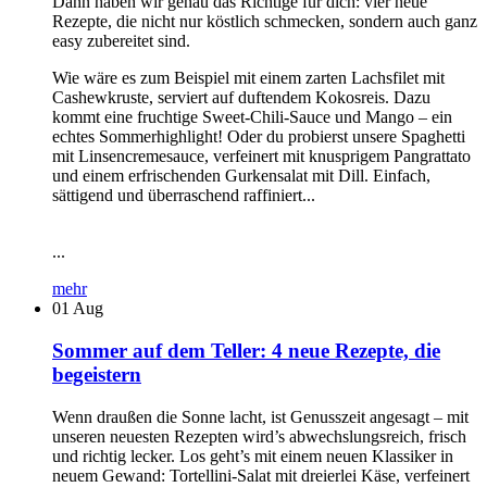
Dann haben wir genau das Richtige für dich: vier neue
Rezepte, die nicht nur köstlich schmecken, sondern auch ganz
easy zubereitet sind.
Wie wäre es zum Beispiel mit einem zarten Lachsfilet mit
Cashewkruste, serviert auf duftendem Kokosreis. Dazu
kommt eine fruchtige Sweet-Chili-Sauce und Mango – ein
echtes Sommerhighlight! Oder du probierst unsere Spaghetti
mit Linsencremesauce, verfeinert mit knusprigem Pangrattato
und einem erfrischenden Gurkensalat mit Dill. Einfach,
sättigend und überraschend raffiniert...
...
mehr
01
Aug
Sommer auf dem Teller: 4 neue Rezepte, die
begeistern
Wenn draußen die Sonne lacht, ist Genusszeit angesagt – mit
unseren neuesten Rezepten wird’s abwechslungsreich, frisch
und richtig lecker. Los geht’s mit einem neuen Klassiker in
neuem Gewand: Tortellini-Salat mit dreierlei Käse, verfeinert