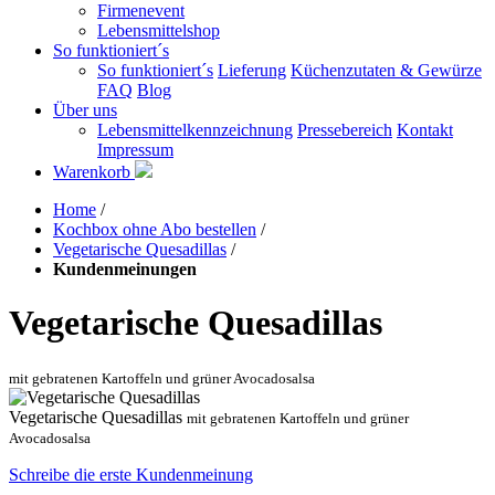
Firmenevent
Lebensmittelshop
So funktioniert´s
So funktioniert´s
Lieferung
Küchenzutaten & Gewürze
FAQ
Blog
Über uns
Lebensmittelkennzeichnung
Pressebereich
Kontakt
Impressum
Warenkorb
Home
/
Kochbox ohne Abo bestellen
/
Vegetarische Quesadillas
/
Kundenmeinungen
Vegetarische Quesadillas
mit gebratenen Kartoffeln und grüner Avocadosalsa
Vegetarische Quesadillas
mit gebratenen Kartoffeln und grüner
Avocadosalsa
Schreibe die erste Kundenmeinung