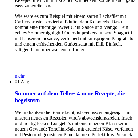
Rezepte, die nicht nur köstlich schmecken, sondern auch ganz
easy zubereitet sind.
Wie wäre es zum Beispiel mit einem zarten Lachsfilet mit
Cashewkruste, serviert auf duftendem Kokosreis. Dazu
kommt eine fruchtige Sweet-Chili-Sauce und Mango – ein
echtes Sommerhighlight! Oder du probierst unsere Spaghetti
mit Linsencremesauce, verfeinert mit knusprigem Pangrattato
und einem erfrischenden Gurkensalat mit Dill. Einfach,
sättigend und überraschend raffiniert...
...
mehr
01
Aug
Sommer auf dem Teller: 4 neue Rezepte, die
begeistern
Wenn draußen die Sonne lacht, ist Genusszeit angesagt – mit
unseren neuesten Rezepten wird’s abwechslungsreich, frisch
und richtig lecker. Los geht’s mit einem neuen Klassiker in
neuem Gewand: Tortellini-Salat mit dreierlei Käse, verfeinert
mit Pesto und gerösteten Pinienkernen. Perfekt fürs Picknick