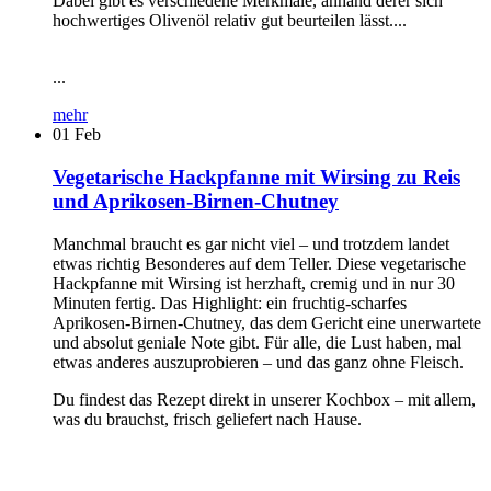
Dabei gibt es verschiedene Merkmale, anhand derer sich
hochwertiges Olivenöl relativ gut beurteilen lässt....
...
mehr
01
Feb
Vegetarische Hackpfanne mit Wirsing zu Reis
und Aprikosen-Birnen-Chutney
Manchmal braucht es gar nicht viel – und trotzdem landet
etwas richtig Besonderes auf dem Teller. Diese vegetarische
Hackpfanne mit Wirsing ist herzhaft, cremig und in nur 30
Minuten fertig. Das Highlight: ein fruchtig-scharfes
Aprikosen-Birnen-Chutney, das dem Gericht eine unerwartete
und absolut geniale Note gibt. Für alle, die Lust haben, mal
etwas anderes auszuprobieren – und das ganz ohne Fleisch.
Du findest das Rezept direkt in unserer Kochbox – mit allem,
was du brauchst, frisch geliefert nach Hause.