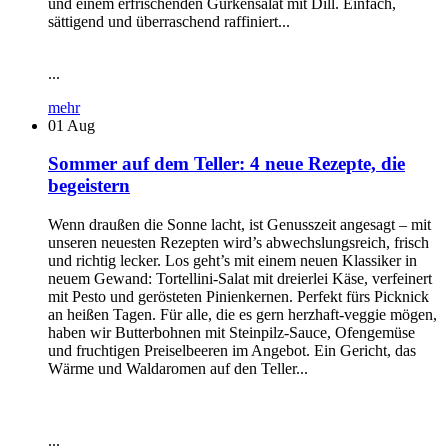
und einem erfrischenden Gurkensalat mit Dill. Einfach,
sättigend und überraschend raffiniert...
...
mehr
01
Aug
Sommer auf dem Teller: 4 neue Rezepte, die
begeistern
Wenn draußen die Sonne lacht, ist Genusszeit angesagt – mit
unseren neuesten Rezepten wird’s abwechslungsreich, frisch
und richtig lecker. Los geht’s mit einem neuen Klassiker in
neuem Gewand: Tortellini-Salat mit dreierlei Käse, verfeinert
mit Pesto und gerösteten Pinienkernen. Perfekt fürs Picknick
an heißen Tagen. Für alle, die es gern herzhaft-veggie mögen,
haben wir Butterbohnen mit Steinpilz-Sauce, Ofengemüse
und fruchtigen Preiselbeeren im Angebot. Ein Gericht, das
Wärme und Waldaromen auf den Teller...
...