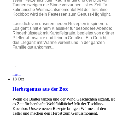
Wenn Kerzenlicht den Raum erfüllt und der Duft von
Tannenzweigen die Sinne verzaubert, ist es Zeit für
kulinarische Weihnachtsmomente! Mit der Tischline-
Kochbox wird dein Festessen zum Genuss-Highlight.
Lass dich von unseren neuen Rezepten inspirieren.
Los geht’s mit einem Klassiker für besondere Abende:
Rinderhüftsteak mit Kartoffelgratin, begleitet von grüner
Pfefferrahmsauce und feinem Gemüse. Ein Gericht,
das Eleganz mit Wärme vereint und in der ganzen
Familie gut ankommt...
...
mehr
18
Oct
Herbstgenuss aus der Box
Wenn die Blätter tanzen und der Wind Geschichten erzählt, ist
es Zeit für herzhafte Wohlfühlküche! Mit der Tischline-
Kochbox Unsere neuen Rezepte bringen Wärme auf den
Teller und machen den Herbst zum Genussmoment.