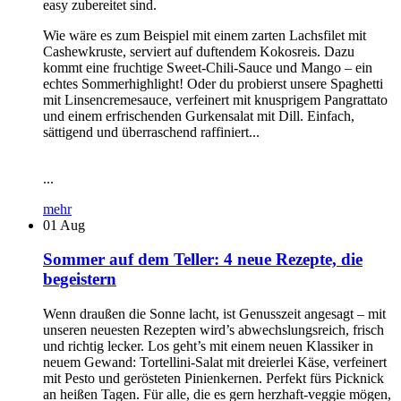
easy zubereitet sind.
Wie wäre es zum Beispiel mit einem zarten Lachsfilet mit
Cashewkruste, serviert auf duftendem Kokosreis. Dazu
kommt eine fruchtige Sweet-Chili-Sauce und Mango – ein
echtes Sommerhighlight! Oder du probierst unsere Spaghetti
mit Linsencremesauce, verfeinert mit knusprigem Pangrattato
und einem erfrischenden Gurkensalat mit Dill. Einfach,
sättigend und überraschend raffiniert...
...
mehr
01
Aug
Sommer auf dem Teller: 4 neue Rezepte, die
begeistern
Wenn draußen die Sonne lacht, ist Genusszeit angesagt – mit
unseren neuesten Rezepten wird’s abwechslungsreich, frisch
und richtig lecker. Los geht’s mit einem neuen Klassiker in
neuem Gewand: Tortellini-Salat mit dreierlei Käse, verfeinert
mit Pesto und gerösteten Pinienkernen. Perfekt fürs Picknick
an heißen Tagen. Für alle, die es gern herzhaft-veggie mögen,