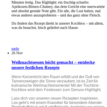
Minuten fertig. Das Highlight: ein fruchtig-scharfes
Aprikosen-Birnen-Chutney, das dem Gericht eine unerwartete
und absolut geniale Note gibt. Für alle, die Lust haben, mal
etwas anderes auszuprobieren – und das ganz ohne Fleisch.
Du findest das Rezept direkt in unserer Kochbox – mit allem,
was du brauchst, frisch geliefert nach Hause.
mehr
26
Nov
Weihnachtsessen leicht gemacht – entdecke
unsere festlichen Rezepte
Wenn Kerzenlicht den Raum erfüllt und der Duft von
Tannenzweigen die Sinne verzaubert, ist es Zeit für
kulinarische Weihnachtsmomente! Mit der Tischline-
Kochbox wird dein Festessen zum Genuss-Highlight.
Lass dich von unseren neuen Rezepten inspirieren.
Los geht’s mit einem Klassiker für besondere Abende:
Rinderhüftsteak mit Kartoffelgratin, begleitet von grüner