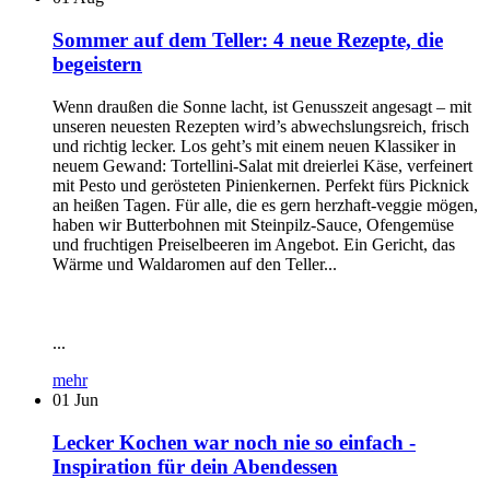
Sommer auf dem Teller: 4 neue Rezepte, die
begeistern
Wenn draußen die Sonne lacht, ist Genusszeit angesagt – mit
unseren neuesten Rezepten wird’s abwechslungsreich, frisch
und richtig lecker. Los geht’s mit einem neuen Klassiker in
neuem Gewand: Tortellini-Salat mit dreierlei Käse, verfeinert
mit Pesto und gerösteten Pinienkernen. Perfekt fürs Picknick
an heißen Tagen. Für alle, die es gern herzhaft-veggie mögen,
haben wir Butterbohnen mit Steinpilz-Sauce, Ofengemüse
und fruchtigen Preiselbeeren im Angebot. Ein Gericht, das
Wärme und Waldaromen auf den Teller...
...
mehr
01
Jun
Lecker Kochen war noch nie so einfach -
Inspiration für dein Abendessen