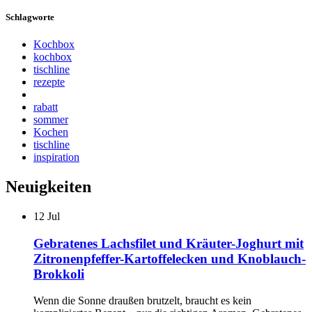
Schlagworte
Kochbox
kochbox
tischline
rezepte
rabatt
sommer
Kochen
tischline
inspiration
Neuigkeiten
12
Jul
Gebratenes Lachsfilet und Kräuter-Joghurt mit
Zitronenpfeffer-Kartoffelecken und Knoblauch-
Brokkoli
Wenn die Sonne draußen brutzelt, braucht es kein