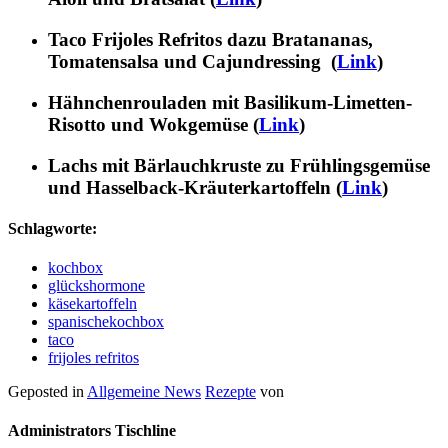
Taco Frijoles Refritos dazu Bratananas,
Tomatensalsa und Cajundressing (
Link
)
Hähnchenrouladen mit Basilikum-Limetten-
Risotto und Wokgemüse (
Link
)
Lachs mit Bärlauchkruste zu Frühlingsgemüse
und Hasselback-Kräuterkartoffeln (
Link
)
Schlagworte:
kochbox
glückshormone
käsekartoffeln
spanischekochbox
taco
frijoles refritos
Geposted in
Allgemeine News
Rezepte
von
Administrators Tischline