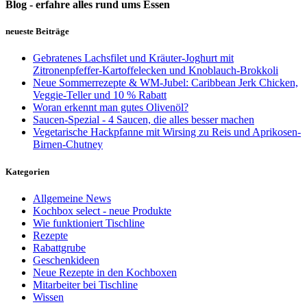
Blog - erfahre alles rund ums Essen
neueste Beiträge
Gebratenes Lachsfilet und Kräuter-Joghurt mit
Zitronenpfeffer-Kartoffelecken und Knoblauch-Brokkoli
Neue Sommerrezepte & WM-Jubel: Caribbean Jerk Chicken,
Veggie-Teller und 10 % Rabatt
Woran erkennt man gutes Olivenöl?
Saucen-Spezial - 4 Saucen, die alles besser machen
Vegetarische Hackpfanne mit Wirsing zu Reis und Aprikosen-
Birnen-Chutney
Kategorien
Allgemeine News
Kochbox select - neue Produkte
Wie funktioniert Tischline
Rezepte
Rabattgrube
Geschenkideen
Neue Rezepte in den Kochboxen
Mitarbeiter bei Tischline
Wissen