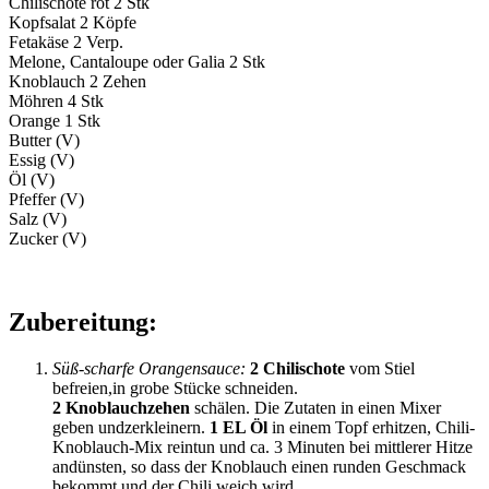
Chilischote rot 2 Stk
Kopfsalat 2 Köpfe
Fetakäse 2 Verp.
Melone, Cantaloupe oder Galia 2 Stk
Knoblauch 2 Zehen
Möhren 4 Stk
Orange 1 Stk
Butter (V)
Essig (V)
Öl (V)
Pfeffer (V)
Salz (V)
Zucker (V)
Zubereitung:
Süß-scharfe Orangensauce:
2 Chilischote
vom Stiel
befreien,in grobe Stücke schneiden.
2 Knoblauchzehen
schälen. Die Zutaten in einen Mixer
geben undzerkleinern.
1 EL Öl
in einem Topf erhitzen, Chili-
Knoblauch-Mix reintun und ca. 3 Minuten bei mittlerer Hitze
andünsten, so dass der Knoblauch einen runden Geschmack
bekommt und der Chili weich wird.