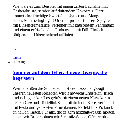
Wie wäre es zum Beispiel mit einem zarten Lachsfilet mit
Cashewkruste, serviert auf duftendem Kokosreis. Dazu
kommt eine fruchtige Sweet-Chili-Sauce und Mango – ein
echtes Sommerhighlight! Oder du probierst unsere Spaghetti
mit Linsencremesauce, verfeinert mit knusprigem Pangrattato
und einem erfrischenden Gurkensalat mit Dill. Einfach,
sättigend und überraschend raffiniert...
...
mehr
01
Aug
Sommer auf dem Teller: 4 neue Rezepte, die
begeistern
Wenn draußen die Sonne lacht, ist Genusszeit angesagt – mit
unseren neuesten Rezepten wird’s abwechslungsreich, frisch
und richtig lecker. Los geht’s mit einem neuen Klassiker in
neuem Gewand: Tortellini-Salat mit dreierlei Käse, verfeinert
mit Pesto und gerösteten Pinienkernen. Perfekt fürs Picknick
an heißen Tagen. Für alle, die es gern herzhaft-veggie mögen,
haben wir Butterbohnen mit Steinpilz-Sauce, Ofengemüse