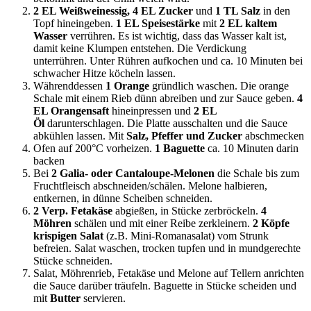
2 EL Weißweinessig, 4 EL Zucker
und
1 TL Salz
in den
Topf hineingeben.
1 EL Speisestärke
mit
2 EL kaltem
Wasser
verrühren. Es ist wichtig, dass das Wasser kalt ist,
damit keine Klumpen entstehen. Die Verdickung
unterrühren. Unter Rühren aufkochen und ca. 10 Minuten bei
schwacher Hitze köcheln lassen.
Währenddessen
1 Orange
gründlich waschen. Die orange
Schale mit einem Rieb dünn abreiben und zur Sauce geben.
4
EL Orangensaft
hineinpressen und
2 EL
Öl
darunterschlagen. Die Platte ausschalten und die Sauce
abkühlen lassen. Mit
Salz, Pfeffer und Zucker
abschmecken
Ofen auf 200°C vorheizen.
1 Baguette
ca. 10 Minuten darin
backen
Bei
2 Galia- oder Cantaloupe-Melonen
die Schale bis zum
Fruchtfleisch abschneiden/schälen. Melone halbieren,
entkernen, in dünne Scheiben schneiden.
2 Verp. Fetakäse
abgießen, in Stücke zerbröckeln.
4
Möhren
schälen und mit einer Reibe zerkleinern.
2 Köpfe
krispigen Salat
(z.B. Mini-Romanasalat) vom Strunk
befreien. Salat waschen, trocken tupfen und in mundgerechte
Stücke schneiden.
Salat, Möhrenrieb, Fetakäse und Melone auf Tellern anrichten
die Sauce darüber träufeln. Baguette in Stücke scheiden und
mit
Butter
servieren.