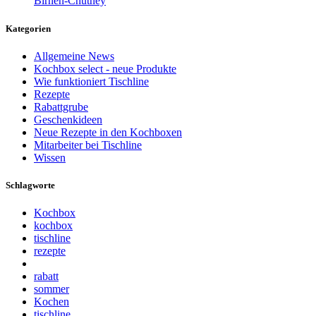
Birnen-Chutney
Kategorien
Allgemeine News
Kochbox select - neue Produkte
Wie funktioniert Tischline
Rezepte
Rabattgrube
Geschenkideen
Neue Rezepte in den Kochboxen
Mitarbeiter bei Tischline
Wissen
Schlagworte
Kochbox
kochbox
tischline
rezepte
rabatt
sommer
Kochen
tischline