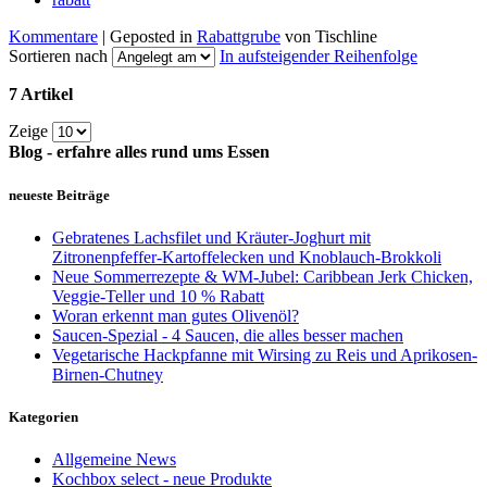
Kommentare
| Geposted in
Rabattgrube
von Tischline
Sortieren nach
In aufsteigender Reihenfolge
7 Artikel
Zeige
Blog - erfahre alles rund ums Essen
neueste Beiträge
Gebratenes Lachsfilet und Kräuter-Joghurt mit
Zitronenpfeffer-Kartoffelecken und Knoblauch-Brokkoli
Neue Sommerrezepte & WM-Jubel: Caribbean Jerk Chicken,
Veggie-Teller und 10 % Rabatt
Woran erkennt man gutes Olivenöl?
Saucen-Spezial - 4 Saucen, die alles besser machen
Vegetarische Hackpfanne mit Wirsing zu Reis und Aprikosen-
Birnen-Chutney
Kategorien
Allgemeine News
Kochbox select - neue Produkte