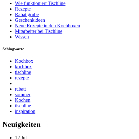
Wie funktioniert Tischline
Rezepte
Rabattgrube
Geschenkideen
Neue Rezepte in den Kochboxen
Mitarbeiter bei Tischline
Wissen
Schlagworte
Kochbox
kochbox
tischline
rezepte
rabatt
sommer
Kochen
tischline
inspiration
Neuigkeiten
12
Jul