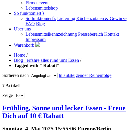
Firmenevent
Lebensmittelshop
So funktioniert´s
So funktioniert´s
Lieferung
Küchenzutaten & Gewürze
FAQ
Blog
Über uns
Lebensmittelkennzeichnung
Pressebereich
Kontakt
Impressum
Warenkorb
Home
/
Blog - erfahre alles rund ums Essen
/
Tagged with " Rabatt"
Sortieren nach
In aufsteigender Reihenfolge
7 Artikel
Zeige
Frühling, Sonne und lecker Essen - Freue
Dich auf 10 € Rabatt
Sonntag, 4. Mai 2025 15:55:06 Europe/Berlin