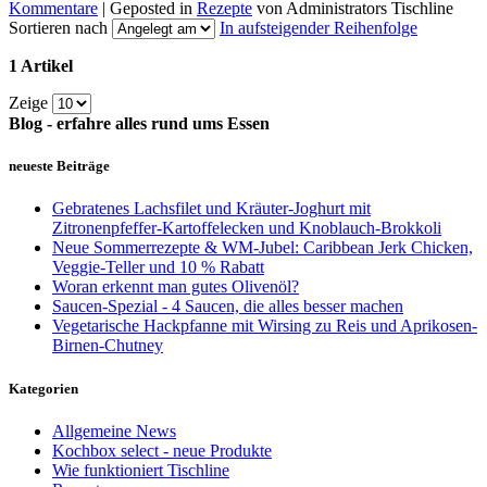
Kommentare
| Geposted in
Rezepte
von Administrators Tischline
Sortieren nach
In aufsteigender Reihenfolge
1 Artikel
Zeige
Blog - erfahre alles rund ums Essen
neueste Beiträge
Gebratenes Lachsfilet und Kräuter-Joghurt mit
Zitronenpfeffer-Kartoffelecken und Knoblauch-Brokkoli
Neue Sommerrezepte & WM-Jubel: Caribbean Jerk Chicken,
Veggie-Teller und 10 % Rabatt
Woran erkennt man gutes Olivenöl?
Saucen-Spezial - 4 Saucen, die alles besser machen
Vegetarische Hackpfanne mit Wirsing zu Reis und Aprikosen-
Birnen-Chutney
Kategorien
Allgemeine News
Kochbox select - neue Produkte
Wie funktioniert Tischline