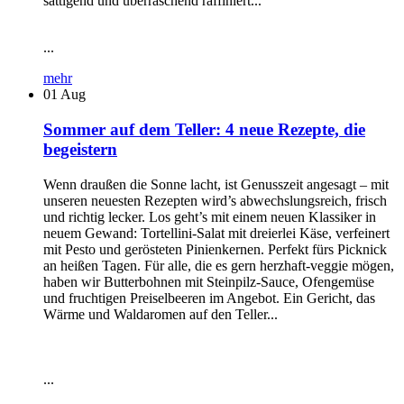
sättigend und überraschend raffiniert...
...
mehr
01
Aug
Sommer auf dem Teller: 4 neue Rezepte, die
begeistern
Wenn draußen die Sonne lacht, ist Genusszeit angesagt – mit
unseren neuesten Rezepten wird’s abwechslungsreich, frisch
und richtig lecker. Los geht’s mit einem neuen Klassiker in
neuem Gewand: Tortellini-Salat mit dreierlei Käse, verfeinert
mit Pesto und gerösteten Pinienkernen. Perfekt fürs Picknick
an heißen Tagen. Für alle, die es gern herzhaft-veggie mögen,
haben wir Butterbohnen mit Steinpilz-Sauce, Ofengemüse
und fruchtigen Preiselbeeren im Angebot. Ein Gericht, das
Wärme und Waldaromen auf den Teller...
...