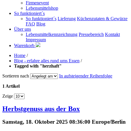
Firmenevent
Lebensmittelshop
So funktioniert´s
So funktioniert´s
Lieferung
Küchenzutaten & Gewürze
FAQ
Blog
Über uns
Lebensmittelkennzeichnung
Pressebereich
Kontakt
Impressum
Warenkorb
Home
/
Blog - erfahre alles rund ums Essen
/
Tagged with "herzhaft"
Sortieren nach
In aufsteigender Reihenfolge
1 Artikel
Zeige
Herbstgenuss aus der Box
Samstag, 18. Oktober 2025 08:36:00 Europe/Berlin