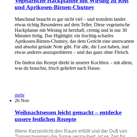
Vegetarische Hackpfanne mit Wirsing zu Reis
und Aprikosen-Birnen-Chutney
Manchmal braucht es gar nicht viel – und trotzdem landet
etwas richtig Besonderes auf dem Teller. Diese vegetarische
Hackpfanne mit Wirsing ist herzhaft, cremig und in nur 30
Minuten fertig. Das Highlight: ein fruchtig-scharfes
Aprikosen-Birnen-Chutney, das dem Gericht eine unerwartete
und absolut geniale Note gibt. Für alle, die Lust haben, mal
etwas anderes auszuprobieren – und das ganz ohne Fleisch.
Du findest das Rezept direkt in unserer Kochbox – mit allem,
was du brauchst, frisch geliefert nach Hause.
mehr
26
Nov
Weihnachtsessen leicht gemacht – entdecke
unsere festlichen Rezepte
Wenn Kerzenlicht den Raum erfüllt und der Duft von
Tannenzweigen die Sinne verzaubert, ist es Zeit für