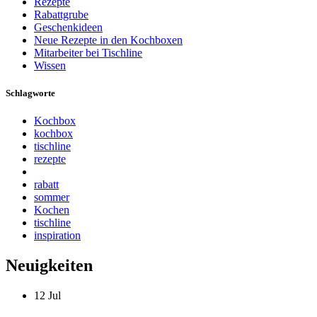
Rezepte
Rabattgrube
Geschenkideen
Neue Rezepte in den Kochboxen
Mitarbeiter bei Tischline
Wissen
Schlagworte
Kochbox
kochbox
tischline
rezepte
rabatt
sommer
Kochen
tischline
inspiration
Neuigkeiten
12
Jul