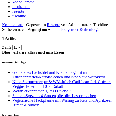
kochdilemma
inspiration
rezepte
tischline
Kommentare
| Geposted in
Rezepte
von Administrators Tischline
Sortieren nach
In aufsteigender Reihenfolge
1 Artikel
Zeige
Blog - erfahre alles rund ums Essen
neueste Beiträge
Gebratenes Lachsfilet und Kräuter-Joghurt mit
Zitronenpfeffer-Kartoffelecken und Knoblauch-Brokkoli
Neue Sommerrezepte & WM-Jubel: Caribbean Jerk Chicken,
Veggie-Teller und 10 % Rabatt
Woran erkennt man gutes Olivenöl?
Saucen-Spezial - 4 Saucen, die alles besser machen
Vegetarische Hackpfanne mit Wirsing zu Reis und Aprikosen-
Birnen-Chutney
Kategorien