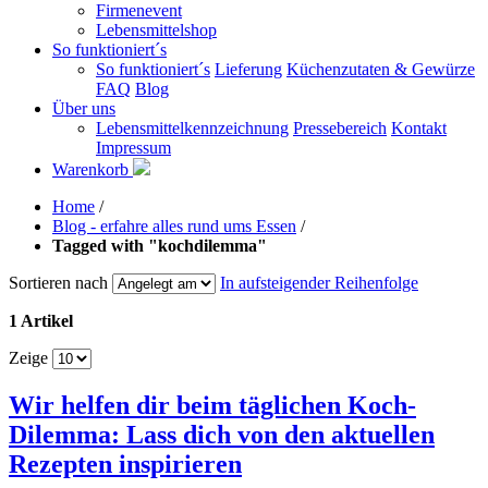
Firmenevent
Lebensmittelshop
So funktioniert´s
So funktioniert´s
Lieferung
Küchenzutaten & Gewürze
FAQ
Blog
Über uns
Lebensmittelkennzeichnung
Pressebereich
Kontakt
Impressum
Warenkorb
Home
/
Blog - erfahre alles rund ums Essen
/
Tagged with "kochdilemma"
Sortieren nach
In aufsteigender Reihenfolge
1 Artikel
Zeige
Wir helfen dir beim täglichen Koch-
Dilemma: Lass dich von den aktuellen
Rezepten inspirieren