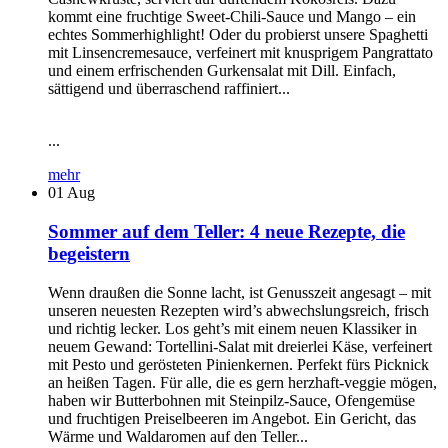
kommt eine fruchtige Sweet-Chili-Sauce und Mango – ein
echtes Sommerhighlight! Oder du probierst unsere Spaghetti
mit Linsencremesauce, verfeinert mit knusprigem Pangrattato
und einem erfrischenden Gurkensalat mit Dill. Einfach,
sättigend und überraschend raffiniert...
...
mehr
01
Aug
Sommer auf dem Teller: 4 neue Rezepte, die
begeistern
Wenn draußen die Sonne lacht, ist Genusszeit angesagt – mit
unseren neuesten Rezepten wird’s abwechslungsreich, frisch
und richtig lecker. Los geht’s mit einem neuen Klassiker in
neuem Gewand: Tortellini-Salat mit dreierlei Käse, verfeinert
mit Pesto und gerösteten Pinienkernen. Perfekt fürs Picknick
an heißen Tagen. Für alle, die es gern herzhaft-veggie mögen,
haben wir Butterbohnen mit Steinpilz-Sauce, Ofengemüse
und fruchtigen Preiselbeeren im Angebot. Ein Gericht, das
Wärme und Waldaromen auf den Teller...