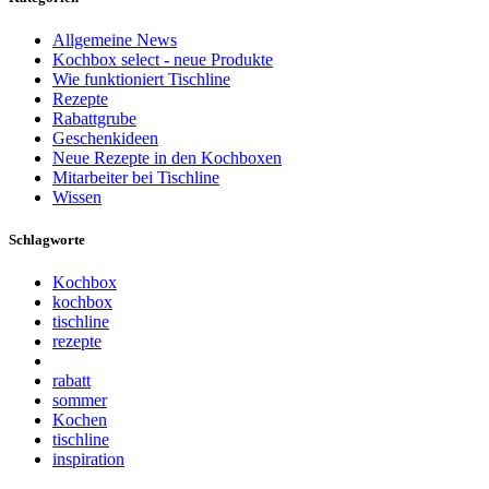
Allgemeine News
Kochbox select - neue Produkte
Wie funktioniert Tischline
Rezepte
Rabattgrube
Geschenkideen
Neue Rezepte in den Kochboxen
Mitarbeiter bei Tischline
Wissen
Schlagworte
Kochbox
kochbox
tischline
rezepte
rabatt
sommer
Kochen
tischline
inspiration