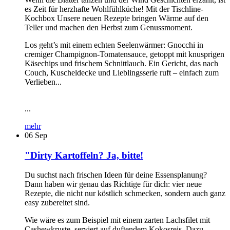
es Zeit für herzhafte Wohlfühlküche! Mit der Tischline-
Kochbox Unsere neuen Rezepte bringen Wärme auf den
Teller und machen den Herbst zum Genussmoment.
Los geht’s mit einem echten Seelenwärmer: Gnocchi in
cremiger Champignon-Tomatensauce, getoppt mit knusprigen
Käsechips und frischem Schnittlauch. Ein Gericht, das nach
Couch, Kuscheldecke und Lieblingsserie ruft – einfach zum
Verlieben...
...
mehr
06
Sep
"Dirty Kartoffeln? Ja, bitte!
Du suchst nach frischen Ideen für deine Essensplanung?
Dann haben wir genau das Richtige für dich: vier neue
Rezepte, die nicht nur köstlich schmecken, sondern auch ganz
easy zubereitet sind.
Wie wäre es zum Beispiel mit einem zarten Lachsfilet mit
Cashewkruste, serviert auf duftendem Kokosreis. Dazu