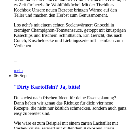
es Zeit für herzhafte Wohlfühlküche! Mit der Tischline-
Kochbox Unsere neuen Rezepte bringen Wärme auf den
Teller und machen den Herbst zum Genussmoment.
Los geht’s mit einem echten Seelenwärmer: Gnocchi in
cremiger Champignon-Tomatensauce, getoppt mit knusprigen
Käsechips und frischem Schnittlauch. Ein Gericht, das nach
Couch, Kuscheldecke und Lieblingsserie ruft – einfach zum
Verlieben...
...
mehr
06
Sep
"Dirty Kartoffeln? Ja, bitte!
Du suchst nach frischen Ideen für deine Essensplanung?
Dann haben wir genau das Richtige für dich: vier neue
Rezepte, die nicht nur köstlich schmecken, sondern auch ganz
easy zubereitet sind.
Wie wäre es zum Beispiel mit einem zarten Lachsfilet mit
Cashewkruste, serviert auf duftendem Kokosreis. Dazu