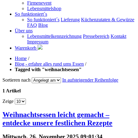
Firmenevent
Lebensmittelshop
So funktioniert´s
So funktioniert´s
Lieferung
Küchenzutaten & Gewürze
FAQ
Blog
Über uns
Lebensmittelkennzeichnung
Pressebereich
Kontakt
Impressum
Warenkorb
Home
/
Blog - erfahre alles rund ums Essen
/
Tagged with "weihnachtsessen"
Sortieren nach
In aufsteigender Reihenfolge
1 Artikel
Zeige
Weihnachtsessen leicht gemacht –
entdecke unsere festlichen Rezepte
Mittwoch, 26. November 2025 09:01:34