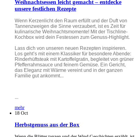
Weihnachtsessen leicht gemacht – entdecke
unsere festlichen Rezepte
Wenn Kerzenlicht den Raum erfüllt und der Duft von
Tannenzweigen die Sinne verzaubert, ist es Zeit für
kulinarische Weihnachtsmomente! Mit der Tischline-
Kochbox wird dein Festessen zum Genuss-Highlight.
Lass dich von unseren neuen Rezepten inspirieren.
Los geht’s mit einem Klassiker für besondere Abende:
Rinderhüftsteak mit Kartoffelgratin, begleitet von grüner
Pfefferrahmsauce und feinem Gemüse. Ein Gericht,
das Eleganz mit Wärme vereint und in der ganzen
Familie gut ankommt...
...
mehr
18
Oct
Herbstgenuss aus der Box
Wenn die Blätter tanzen und der Wind Geschichten erzählt, ist