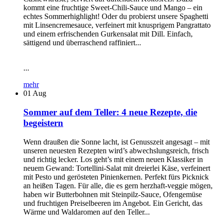
kommt eine fruchtige Sweet-Chili-Sauce und Mango – ein
echtes Sommerhighlight! Oder du probierst unsere Spaghetti
mit Linsencremesauce, verfeinert mit knusprigem Pangrattato
und einem erfrischenden Gurkensalat mit Dill. Einfach,
sättigend und überraschend raffiniert...
...
mehr
01
Aug
Sommer auf dem Teller: 4 neue Rezepte, die
begeistern
Wenn draußen die Sonne lacht, ist Genusszeit angesagt – mit
unseren neuesten Rezepten wird’s abwechslungsreich, frisch
und richtig lecker. Los geht’s mit einem neuen Klassiker in
neuem Gewand: Tortellini-Salat mit dreierlei Käse, verfeinert
mit Pesto und gerösteten Pinienkernen. Perfekt fürs Picknick
an heißen Tagen. Für alle, die es gern herzhaft-veggie mögen,
haben wir Butterbohnen mit Steinpilz-Sauce, Ofengemüse
und fruchtigen Preiselbeeren im Angebot. Ein Gericht, das
Wärme und Waldaromen auf den Teller...