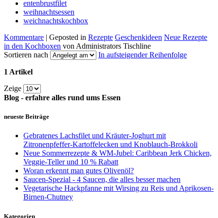
entenbrustfilet
weihnachtsessen
weichnachtskochbox
Kommentare
| Geposted in
Rezepte
Geschenkideen
Neue Rezepte
in den Kochboxen
von Administrators Tischline
Sortieren nach
In aufsteigender Reihenfolge
1 Artikel
Zeige
Blog - erfahre alles rund ums Essen
neueste Beiträge
Gebratenes Lachsfilet und Kräuter-Joghurt mit
Zitronenpfeffer-Kartoffelecken und Knoblauch-Brokkoli
Neue Sommerrezepte & WM-Jubel: Caribbean Jerk Chicken,
Veggie-Teller und 10 % Rabatt
Woran erkennt man gutes Olivenöl?
Saucen-Spezial - 4 Saucen, die alles besser machen
Vegetarische Hackpfanne mit Wirsing zu Reis und Aprikosen-
Birnen-Chutney
Kategorien