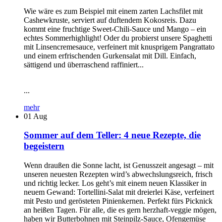
Wie wäre es zum Beispiel mit einem zarten Lachsfilet mit
Cashewkruste, serviert auf duftendem Kokosreis. Dazu
kommt eine fruchtige Sweet-Chili-Sauce und Mango – ein
echtes Sommerhighlight! Oder du probierst unsere Spaghetti
mit Linsencremesauce, verfeinert mit knusprigem Pangrattato
und einem erfrischenden Gurkensalat mit Dill. Einfach,
sättigend und überraschend raffiniert...
...
mehr
01
Aug
Sommer auf dem Teller: 4 neue Rezepte, die
begeistern
Wenn draußen die Sonne lacht, ist Genusszeit angesagt – mit
unseren neuesten Rezepten wird’s abwechslungsreich, frisch
und richtig lecker. Los geht’s mit einem neuen Klassiker in
neuem Gewand: Tortellini-Salat mit dreierlei Käse, verfeinert
mit Pesto und gerösteten Pinienkernen. Perfekt fürs Picknick
an heißen Tagen. Für alle, die es gern herzhaft-veggie mögen,
haben wir Butterbohnen mit Steinpilz-Sauce, Ofengemüse