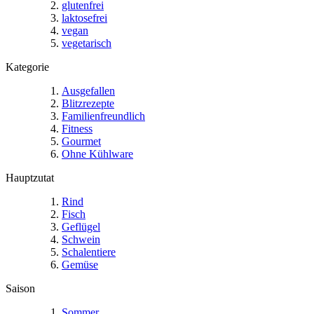
glutenfrei
laktosefrei
vegan
vegetarisch
Kategorie
Ausgefallen
Blitzrezepte
Familienfreundlich
Fitness
Gourmet
Ohne Kühlware
Hauptzutat
Rind
Fisch
Geflügel
Schwein
Schalentiere
Gemüse
Saison
Sommer