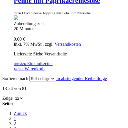
Penne mit Paprikacremesoße
dazu Oliven-Nuss-Topping mit Feta und Petersilie
Zubereitungszeit
20 Minuten
0,00 €
Inkl. 7% MwSt.
,
zzgl.
Versandkosten
Lieferzeit: Siehe Versandseite
Einkaufszettel
Auf den
Warenkorb
In den
Sortieren nach
In absteigender Reihenfolge
13-24 von 81
Zeige
Seite:
Zurück
1
2