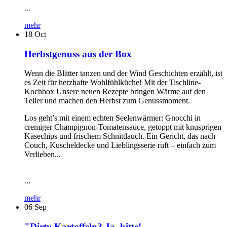
...
mehr
18
Oct
Herbstgenuss aus der Box
Wenn die Blätter tanzen und der Wind Geschichten erzählt, ist
es Zeit für herzhafte Wohlfühlküche! Mit der Tischline-
Kochbox Unsere neuen Rezepte bringen Wärme auf den
Teller und machen den Herbst zum Genussmoment.
Los geht’s mit einem echten Seelenwärmer: Gnocchi in
cremiger Champignon-Tomatensauce, getoppt mit knusprigen
Käsechips und frischem Schnittlauch. Ein Gericht, das nach
Couch, Kuscheldecke und Lieblingsserie ruft – einfach zum
Verlieben...
...
mehr
06
Sep
"Dirty Kartoffeln? Ja, bitte!