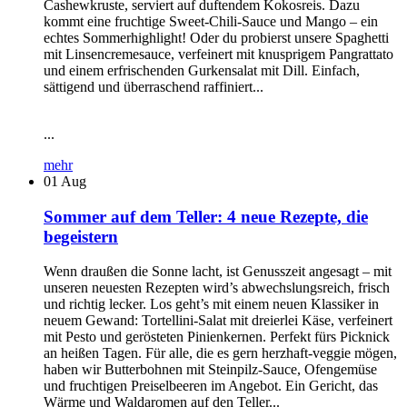
Cashewkruste, serviert auf duftendem Kokosreis. Dazu
kommt eine fruchtige Sweet-Chili-Sauce und Mango – ein
echtes Sommerhighlight! Oder du probierst unsere Spaghetti
mit Linsencremesauce, verfeinert mit knusprigem Pangrattato
und einem erfrischenden Gurkensalat mit Dill. Einfach,
sättigend und überraschend raffiniert...
...
mehr
01
Aug
Sommer auf dem Teller: 4 neue Rezepte, die
begeistern
Wenn draußen die Sonne lacht, ist Genusszeit angesagt – mit
unseren neuesten Rezepten wird’s abwechslungsreich, frisch
und richtig lecker. Los geht’s mit einem neuen Klassiker in
neuem Gewand: Tortellini-Salat mit dreierlei Käse, verfeinert
mit Pesto und gerösteten Pinienkernen. Perfekt fürs Picknick
an heißen Tagen. Für alle, die es gern herzhaft-veggie mögen,
haben wir Butterbohnen mit Steinpilz-Sauce, Ofengemüse
und fruchtigen Preiselbeeren im Angebot. Ein Gericht, das
Wärme und Waldaromen auf den Teller...