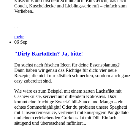
Käsechips und frischem Schnittlauch. Ein Gericht, das nach
Couch, Kuscheldecke und Lieblingsserie ruft – einfach zum
Verlieben...
...
mehr
06
Sep
"Dirty Kartoffeln? Ja, bitte!
Du suchst nach frischen Ideen für deine Essensplanung?
Dann haben wir genau das Richtige für dich: vier neue
Rezepte, die nicht nur köstlich schmecken, sondern auch ganz
easy zubereitet sind.
Wie wäre es zum Beispiel mit einem zarten Lachsfilet mit
Cashewkruste, serviert auf duftendem Kokosreis. Dazu
kommt eine fruchtige Sweet-Chili-Sauce und Mango – ein
echtes Sommerhighlight! Oder du probierst unsere Spaghetti
mit Linsencremesauce, verfeinert mit knusprigem Pangrattato
und einem erfrischenden Gurkensalat mit Dill. Einfach,
sättigend und überraschend raffiniert...