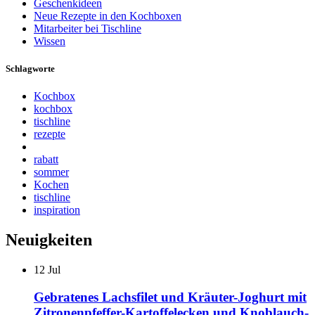
Geschenkideen
Neue Rezepte in den Kochboxen
Mitarbeiter bei Tischline
Wissen
Schlagworte
Kochbox
kochbox
tischline
rezepte
rabatt
sommer
Kochen
tischline
inspiration
Neuigkeiten
12
Jul
Gebratenes Lachsfilet und Kräuter-Joghurt mit
Zitronenpfeffer-Kartoffelecken und Knoblauch-