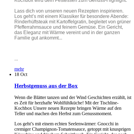
Kochbox wird dein Festessen zum Genuss-Highlight.
Lass dich von unseren neuen Rezepten inspirieren.
Los geht’s mit einem Klassiker für besondere Abende:
Rinderhüftsteak mit Kartoffelgratin, begleitet von grüner
Pfefferrahmsauce und feinem Gemüse. Ein Gericht,
das Eleganz mit Wärme vereint und in der ganzen
Familie gut ankommt...
...
mehr
18
Oct
Herbstgenuss aus der Box
Wenn die Blätter tanzen und der Wind Geschichten erzählt, ist
es Zeit für herzhafte Wohlfühlküche! Mit der Tischline-
Kochbox Unsere neuen Rezepte bringen Wärme auf den
Teller und machen den Herbst zum Genussmoment.
Los geht’s mit einem echten Seelenwärmer: Gnocchi in
cremiger Champignon-Tomatensauce, getoppt mit knusprigen