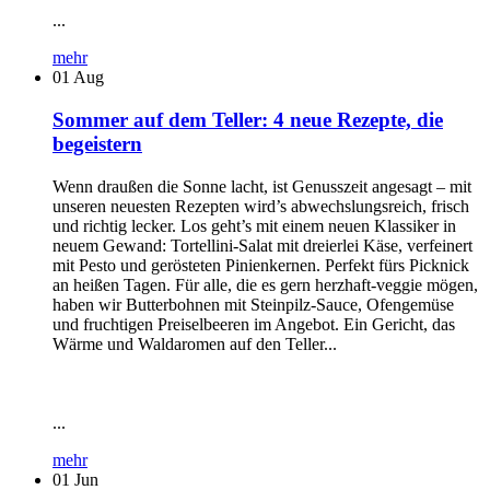
...
mehr
01
Aug
Sommer auf dem Teller: 4 neue Rezepte, die
begeistern
Wenn draußen die Sonne lacht, ist Genusszeit angesagt – mit
unseren neuesten Rezepten wird’s abwechslungsreich, frisch
und richtig lecker. Los geht’s mit einem neuen Klassiker in
neuem Gewand: Tortellini-Salat mit dreierlei Käse, verfeinert
mit Pesto und gerösteten Pinienkernen. Perfekt fürs Picknick
an heißen Tagen. Für alle, die es gern herzhaft-veggie mögen,
haben wir Butterbohnen mit Steinpilz-Sauce, Ofengemüse
und fruchtigen Preiselbeeren im Angebot. Ein Gericht, das
Wärme und Waldaromen auf den Teller...
...
mehr
01
Jun