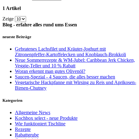
1 Artikel
Zeige
Blog - erfahre alles rund ums Essen
neueste Beiträge
Gebratenes Lachsfilet und Kräuter-Joghurt mit
Zitronenpfeffer-Kartoffelecken und Knoblauch-Brokkoli
Neue Sommerrezepte & WM-Jubel: Caribbean Jerk Chicken,
Veggie-Teller und 10 % Rabatt
Woran erkennt man gutes Olivenöl?
Saucen-Spezial - 4 Saucen, die alles besser machen
Vegetarische Hackpfanne mit Wirsing zu Reis und Aprikosen-
Birnen-Chutney
Kategorien
Allgemeine News
Kochbox select - neue Produkte
Wie funktioniert Tischline
Rezepte
Rabattgrube