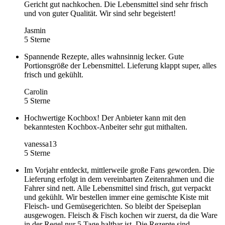
Gericht gut nachkochen. Die Lebensmittel sind sehr frisch
und von guter Qualität. Wir sind sehr begeistert!
Jasmin
5 Sterne
Spannende Rezepte, alles wahnsinnig lecker. Gute
Portionsgröße der Lebensmittel. Lieferung klappt super, alles
frisch und gekühlt.
Carolin
5 Sterne
Hochwertige Kochbox! Der Anbieter kann mit den
bekanntesten Kochbox-Anbeiter sehr gut mithalten.
vanessa13
5 Sterne
Im Vorjahr entdeckt, mittlerweile große Fans geworden. Die
Lieferung erfolgt in dem vereinbarten Zeitenrahmen und die
Fahrer sind nett. Alle Lebensmittel sind frisch, gut verpackt
und gekühlt. Wir bestellen immer eine gemischte Kiste mit
Fleisch- und Gemüsegerichten. So bleibt der Speiseplan
ausgewogen. Fleisch & Fisch kochen wir zuerst, da die Ware
in der Regel nur 5 Tage haltbar ist. Die Rezepte sind