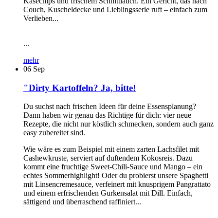
Käsechips und frischem Schnittlauch. Ein Gericht, das nach
Couch, Kuscheldecke und Lieblingsserie ruft – einfach zum
Verlieben...
...
mehr
06
Sep
"Dirty Kartoffeln? Ja, bitte!
Du suchst nach frischen Ideen für deine Essensplanung?
Dann haben wir genau das Richtige für dich: vier neue
Rezepte, die nicht nur köstlich schmecken, sondern auch ganz
easy zubereitet sind.
Wie wäre es zum Beispiel mit einem zarten Lachsfilet mit
Cashewkruste, serviert auf duftendem Kokosreis. Dazu
kommt eine fruchtige Sweet-Chili-Sauce und Mango – ein
echtes Sommerhighlight! Oder du probierst unsere Spaghetti
mit Linsencremesauce, verfeinert mit knusprigem Pangrattato
und einem erfrischenden Gurkensalat mit Dill. Einfach,
sättigend und überraschend raffiniert...