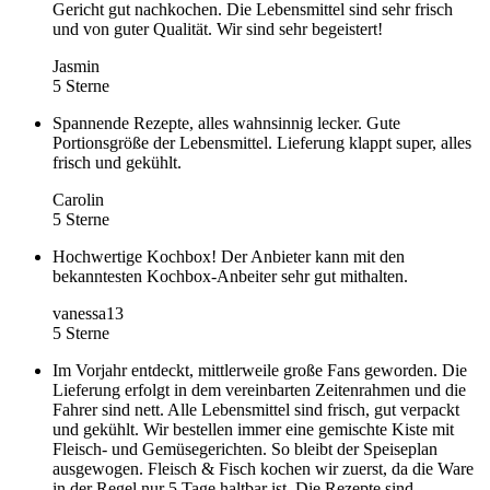
Gericht gut nachkochen. Die Lebensmittel sind sehr frisch
und von guter Qualität. Wir sind sehr begeistert!
Jasmin
5 Sterne
Spannende Rezepte, alles wahnsinnig lecker. Gute
Portionsgröße der Lebensmittel. Lieferung klappt super, alles
frisch und gekühlt.
Carolin
5 Sterne
Hochwertige Kochbox! Der Anbieter kann mit den
bekanntesten Kochbox-Anbeiter sehr gut mithalten.
vanessa13
5 Sterne
Im Vorjahr entdeckt, mittlerweile große Fans geworden. Die
Lieferung erfolgt in dem vereinbarten Zeitenrahmen und die
Fahrer sind nett. Alle Lebensmittel sind frisch, gut verpackt
und gekühlt. Wir bestellen immer eine gemischte Kiste mit
Fleisch- und Gemüsegerichten. So bleibt der Speiseplan
ausgewogen. Fleisch & Fisch kochen wir zuerst, da die Ware
in der Regel nur 5 Tage haltbar ist. Die Rezepte sind