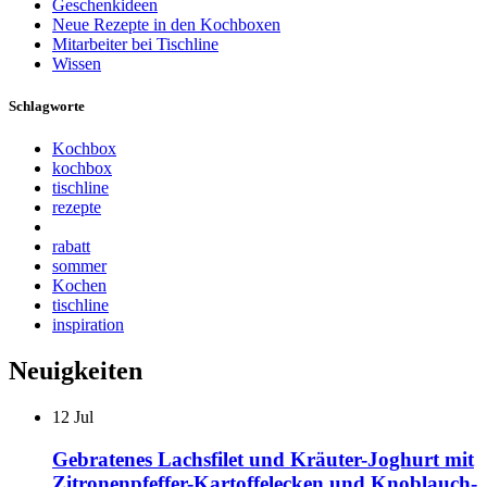
Geschenkideen
Neue Rezepte in den Kochboxen
Mitarbeiter bei Tischline
Wissen
Schlagworte
Kochbox
kochbox
tischline
rezepte
rabatt
sommer
Kochen
tischline
inspiration
Neuigkeiten
12
Jul
Gebratenes Lachsfilet und Kräuter-Joghurt mit
Zitronenpfeffer-Kartoffelecken und Knoblauch-