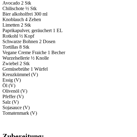
Avocado 2 Stk
Chilischote ½ Stk
Bier alkoholfrei 300 ml
Knoblauch 4 Zehen
Limetten 2 Stk
Paprikapulver, geräuchert 1 EL
Rotkohl ½ Kopf
Schwarze Bohnen 2 Dosen
Tortillas 8 Stk
Vegane Creme Fraiche 1 Becher
Wurzelsellerie ½ Knolle
Zwiebel 2 Stk
Gemüsebrühe 1 Würfel
Kreuzkümmel (V)
Essig (V)
Öl (V)
Olivenöl (V)
Pfeffer (V)
Salz (V)
Sojasauce (V)
Tomatenmark (V)
Zubereitung: