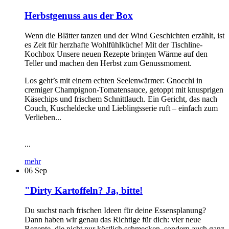
Herbstgenuss aus der Box
Wenn die Blätter tanzen und der Wind Geschichten erzählt, ist
es Zeit für herzhafte Wohlfühlküche! Mit der Tischline-
Kochbox Unsere neuen Rezepte bringen Wärme auf den
Teller und machen den Herbst zum Genussmoment.
Los geht’s mit einem echten Seelenwärmer: Gnocchi in
cremiger Champignon-Tomatensauce, getoppt mit knusprigen
Käsechips und frischem Schnittlauch. Ein Gericht, das nach
Couch, Kuscheldecke und Lieblingsserie ruft – einfach zum
Verlieben...
...
mehr
06
Sep
"Dirty Kartoffeln? Ja, bitte!
Du suchst nach frischen Ideen für deine Essensplanung?
Dann haben wir genau das Richtige für dich: vier neue
Rezepte, die nicht nur köstlich schmecken, sondern auch ganz