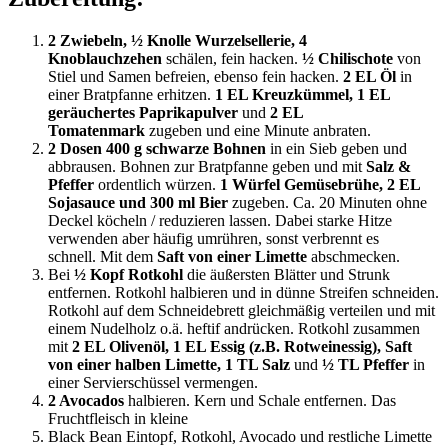
2 Zwiebeln, ½ Knolle Wurzelsellerie, 4
Knoblauchzehen
schälen, fein hacken.
½ Chilischote
von
Stiel und Samen befreien, ebenso fein hacken.
2 EL Öl
in
einer Bratpfanne erhitzen.
1 EL Kreuzkümmel, 1 EL
geräuchertes Paprikapulver
und
2 EL
Tomatenmark
zugeben und eine Minute anbraten.
2 Dosen 400 g schwarze Bohnen
in ein Sieb geben und
abbrausen. Bohnen zur Bratpfanne geben und mit
Salz &
Pfeffer
ordentlich würzen.
1 Würfel Gemüsebrühe, 2 EL
Sojasauce und 300 ml Bier
zugeben. Ca. 20 Minuten ohne
Deckel köcheln / reduzieren lassen. Dabei starke Hitze
verwenden aber häufig umrühren, sonst verbrennt es
schnell. Mit dem
Saft von einer Limette
abschmecken.
Bei
½ Kopf Rotkohl
die äußersten Blätter und Strunk
entfernen. Rotkohl halbieren und in dünne Streifen schneiden.
Rotkohl auf dem Schneidebrett gleichmäßig verteilen und mit
einem Nudelholz o.ä. heftif andrücken. Rotkohl zusammen
mit
2 EL Olivenöl, 1 EL Essig (z.B. Rotweinessig), Saft
von einer halben Limette, 1 TL Salz
und
½ TL Pfeffer
in
einer Servierschüssel vermengen.
2 Avocados
halbieren. Kern und Schale entfernen. Das
Fruchtfleisch in kleine
Black Bean Eintopf, Rotkohl, Avocado und restliche Limette