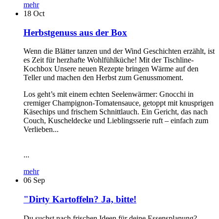
mehr
18
Oct
Herbstgenuss aus der Box
Wenn die Blätter tanzen und der Wind Geschichten erzählt, ist
es Zeit für herzhafte Wohlfühlküche! Mit der Tischline-
Kochbox Unsere neuen Rezepte bringen Wärme auf den
Teller und machen den Herbst zum Genussmoment.
Los geht’s mit einem echten Seelenwärmer: Gnocchi in
cremiger Champignon-Tomatensauce, getoppt mit knusprigen
Käsechips und frischem Schnittlauch. Ein Gericht, das nach
Couch, Kuscheldecke und Lieblingsserie ruft – einfach zum
Verlieben...
...
mehr
06
Sep
"Dirty Kartoffeln? Ja, bitte!
Du suchst nach frischen Ideen für deine Essensplanung?