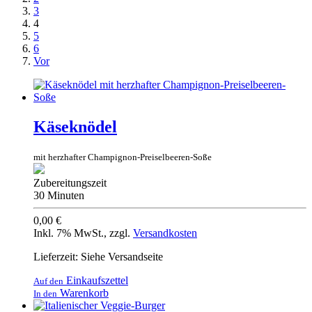
3
4
5
6
Vor
Käseknödel
mit herzhafter Champignon-Preiselbeeren-Soße
Zubereitungszeit
30 Minuten
0,00 €
Inkl. 7% MwSt.
,
zzgl.
Versandkosten
Lieferzeit: Siehe Versandseite
Einkaufszettel
Auf den
Warenkorb
In den