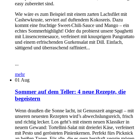
easy zubereitet sind.
Wie wäre es zum Beispiel mit einem zarten Lachsfilet mit
Cashewkruste, serviert auf duftendem Kokosreis. Dazu
kommt eine fruchtige Sweet-Chili-Sauce und Mango – ein
echtes Sommerhighlight! Oder du probierst unsere Spaghetti
mit Linsencremesauce, verfeinert mit knusprigem Pangrattato
und einem erfrischenden Gurkensalat mit Dill. Einfach,
sättigend und überraschend raffiniert...
...
mehr
01
Aug
Sommer auf dem Teller: 4 neue Rezepte, die
begeistern
Wenn draußen die Sonne lacht, ist Genusszeit angesagt – mit
unseren neuesten Rezepten wird’s abwechslungsreich, frisch
und richtig lecker. Los geht’s mit einem neuen Klassiker in
neuem Gewand: Tortellini-Salat mit dreierlei Käse, verfeinert
mit Pesto und gerösteten Pinienkernen. Perfekt fürs Picknick
an heißen Tagen. Für alle, die es gern herzhaft-veggie mögen,